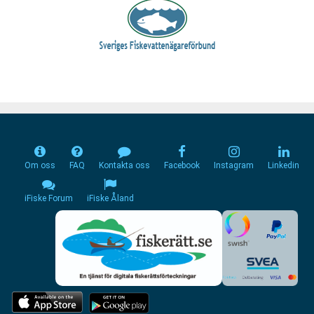
Om oss
FAQ
Kontakta oss
Facebook
Instagram
Linkedin
iFiske Forum
iFiske Åland