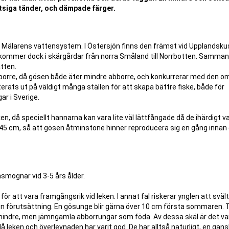
tsiga tänder, och dämpade färger.
Mälarens vattensystem. I Östersjön finns den främst vid Upplandskus
ekommer dock i skärgårdar från norra Småland till Norrbotten. Samman
atten.
borre, då gösen både äter mindre abborre, och konkurrerar med den o
erats ut på väldigt många ställen för att skapa bättre fiske, både för
ar i Sverige.
n, då speciellt hannarna kan vara lite väl lättfångade då de ihärdigt v
45 cm, så att gösen åtminstone hinner reproducera sig en gång innan
mognar vid 3-5 års ålder.
att vara framgångsrik vid leken. I annat fal riskerar ynglen att svälta
å en förutsättning. En gösunge blir gärna över 10 cm första sommaren. 
l mindre, men jämngamla abborrungar som föda. Av dessa skäl är det van
å leken och överlevnaden har varit god. De har alltså naturligt, en gan