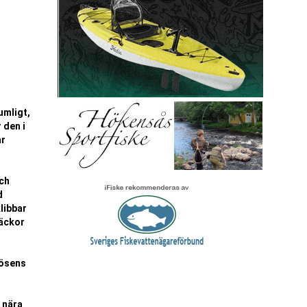
umligt,
 den i
ar
och
d
libbar
räckor
gösens
 nära