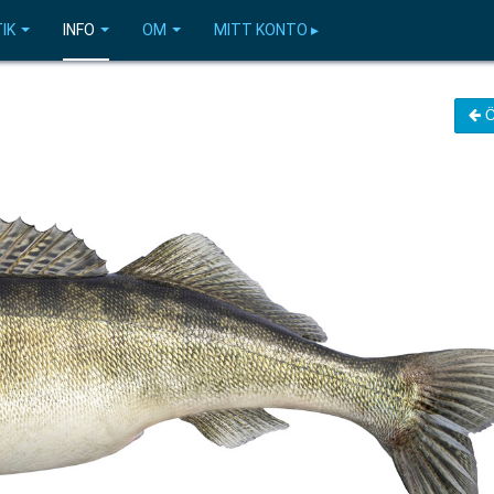
IK
INFO
OM
MITT KONTO ▸
Ö