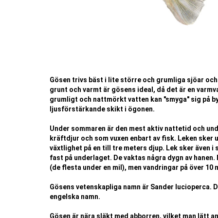
Gösen trivs bäst i lite större och grumliga sjöar 
grunt och varmt är gösens ideal, då det är en varmv
grumligt och nattmörkt vatten kan "smyga" sig på by
ljusförstärkande skikt i ögonen.
Under sommaren är den mest aktiv nattetid och unde
kräftdjur och som vuxen enbart av fisk. Leken sker u
växtlighet på en till tre meters djup. Lek sker även
fast på underlaget. De vaktas några dygn av hanen. 
(de flesta under en mil), men vandringar på över 10 
Gösens vetenskapliga namn är Sander lucioperca. D
engelska namn.
Gösen är nära släkt med abborren, vilket man lätt a