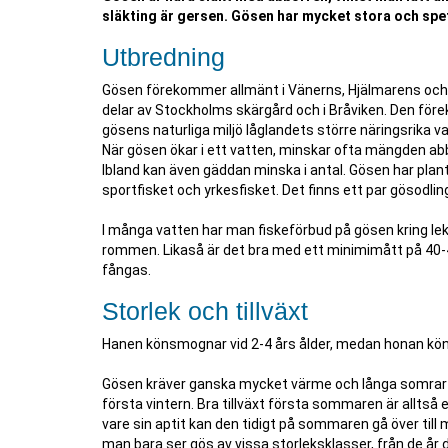
släkting är gersen. Gösen har mycket stora och spe
Utbredning
Gösen förekommer allmänt i Vänerns, Hjälmarens och 
delar av Stockholms skärgård och i Bråviken. Den för
gösens naturliga miljö låglandets större näringsrika v
När gösen ökar i ett vatten, minskar ofta mängden ab
Ibland kan även gäddan minska i antal. Gösen har plant
sportfisket och yrkesfisket. Det finns ett par gösodling
I många vatten har man fiskeförbud på gösen kring leke
rommen. Likaså är det bra med ett minimimått på 40-
fångas.
Storlek och tillväxt
Hanen könsmognar vid 2-4 års ålder, medan honan köns
Gösen kräver ganska mycket värme och långa somrar för 
första vintern. Bra tillväxt första sommaren är allts
vare sin aptit kan den tidigt på sommaren gå över til
man bara ser gös av vissa storleksklasser, från de år d