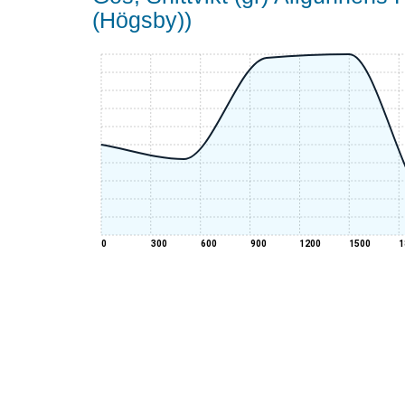
(Högsby))
0
300
600
900
1200
1500
1