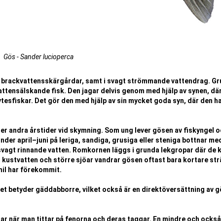
Gös - Sander lucioperca
och brackvattensskärgårdar, samt i svagt strömmande vattendrag. Gr
attensälskande fisk. Den jagar delvis genom med hjälp av synen, där
tesfiskar. Det gör den med hjälp av sin mycket goda syn, där den h
r andra årstider vid skymning. Som ung lever gösen av fiskyngel 
nder april–juni på leriga, sandiga, grusiga eller steniga bottnar me
 i svagt rinnande vatten. Romkornen läggs i grunda lekgropar där de k
I kustvatten och större sjöar vandrar gösen oftast bara kortare st
mil har förekommit.
et betyder gäddabborre, vilket också är en direktöversättning av 
nar när man tittar på fenorna och deras taggar. En mindre och också