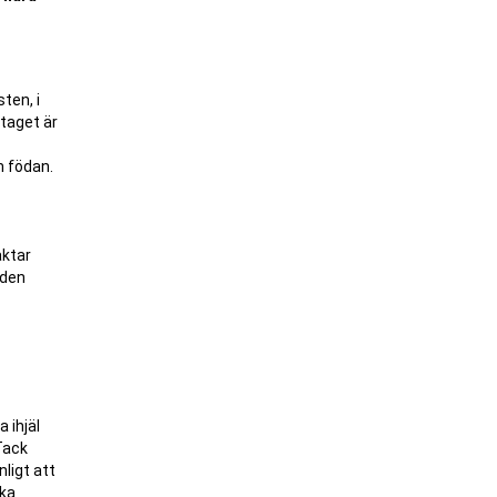
ten, i
taget är
m födan.
aktar
 den
 ihjäl
Tack
ligt att
ska