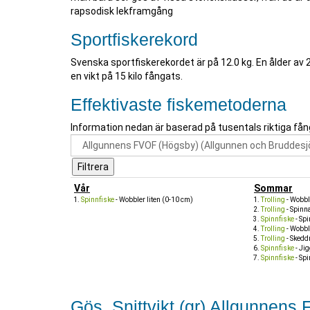
rapsodisk lekframgång
Sportfiskerekord
Svenska sportfiskerekordet är på 12.0 kg. En ålder av
en vikt på 15 kilo fångats.
Effektivaste fiskemetoderna
Information nedan är baserad på tusentals riktiga fån
Vår
Sommar
Spinnfiske
- Wobbler liten (0-10 cm)
Trolling
- Wobbl
Trolling
- Spinn
Spinnfiske
- Spi
Trolling
- Wobbl
Trolling
- Skedd
Spinnfiske
- Ji
Spinnfiske
- Spi
Gös, Snittvikt (gr) Allgunnen