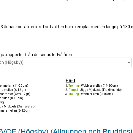
 23 år har konstaterats. I sötvatten har exemplar med en längd på 130
gstrapporter från de senaste två åren.
Höst
er mellan (11-20 cm)
Trolling
- Wobbler mellan (11-20 cm)
are mellan (6-12 gr)
Pimpel
- Jigg / Mjukbete (Fiskliknande)
nnare stor (Över 12 gr)
Trolling
- Wobbler liten (0-10 cm)
er liten (0-10 cm)
rag
gg / Mjukbete (Svans/Grub)
nnare mellan (6-12 gr)
s FVOF (Högsby) (Allgunnen och Bruddes