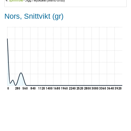
Spinnfiske
- Jigg / Mjukbete (Svans/Grub)
Nors, Snittvikt (gr)
0
280
560
840
1120
1400
1680
1960
2240
2520
2800
3080
3360
3640
3920