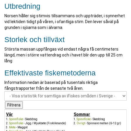
Utbredning
Norsen håller sig stimvis tillsammans och uppträder, i synnerhet
vid lektiden tidigt på våren, i ofantliga stim. Den lever såväl på
grunden i sjöarna som i älvarna.
Storlek och tillväxt
Största massan uppfångas vid endast några få centimeters
längd, men i större vattendrag och i havet blir den upp till 25 cm
lång
Effektivaste fiskemetoderna
Information nedan är baserad på tusentals riktiga
fångstrapporter från de senaste två åren.
Vår
Sommar
Spinnfiske
- Skeddrag
Spinnfiske
- Skeddrag
Spinnfiske
- Jigg / Mjukbete (Fiskliknande)
Övrigt
- Spinnare mellan (6-12 gr)
Mete
- Maggot