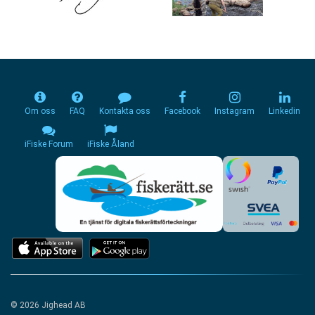
Om oss
FAQ
Kontakta oss
Facebook
Instagram
Linkedin
iFiske Forum
iFiske Åland
© 2026 Jighead AB