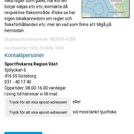
vilka regler som gäller, när korten
börjar säljas etc etc, kontakta då
respektive fiskeområde. iFiske.se har
ingen lokalkännedom om regler och
fiskeförhållanden etc. mer än vad som finns att tillgå på
hemsidan.
Organisationsnummer: 802004-4288
Kundnummer: 3332, Område: 3390.
Kontaktpersoner
Sportfiskarna Region Väst
Sjölyckan 6
416 55 Göteborg
031 - 40 17 40
Öppetider: 08.00-16.00 vardagar.
I övrig tid hänvisar vi till mail.
eller
Tryck för att visa epost-adressen!
vid misstänkt tjuvfiske.
Tryck för att visa epost-adressen!