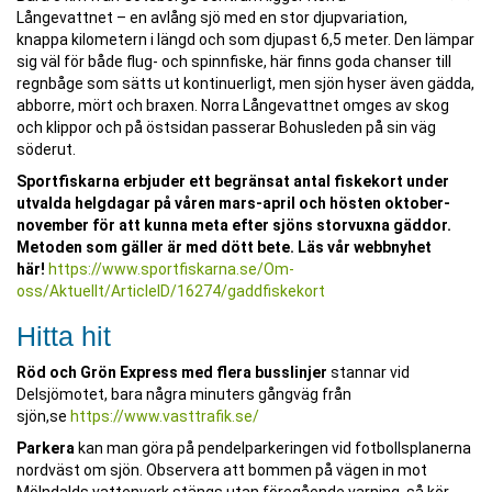
Långevattnet – en avlång sjö med en stor djupvariation,
knappa kilometern i längd och som djupast 6,5 meter. Den lämpar
sig väl för både flug- och spinnfiske, här finns goda chanser till
regnbåge som sätts ut kontinuerligt, men sjön hyser även gädda,
abborre, mört och braxen. Norra Långevattnet omges av skog
och klippor och på östsidan passerar Bohusleden på sin väg
söderut.
Sportfiskarna erbjuder ett begränsat antal fiskekort under
utvalda helgdagar på våren mars-april och hösten oktober-
november för att kunna meta efter sjöns storvuxna gäddor.
Metoden som gäller är med dött bete. Läs vår webbnyhet
här!
https://www.sportfiskarna.se/Om-
oss/Aktuellt/ArticleID/16274/gaddfiskekort
Hitta hit
Röd och Grön Express med flera busslinjer
stannar vid
Delsjömotet, bara några minuters gångväg från
sjön,se
https://www.vasttrafik.se/
Parkera
kan man göra på pendelparkeringen vid fotbollsplanerna
nordväst om sjön. Observera att bommen på vägen in mot