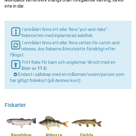
Mölndalds vattenverk stängs utan föregående varning, så kör
inte in där.
I området finns ett eller flera "put-and-take"-
fiskevatten med inplanterad ädelfisk.
I området finns ett eller flera vatten för catch-and-
release, dvs fiskarna återutsätts försiktigt efter
fångst.
Fritt fiske för barn och ungdomar till och med en
ålder av
11
år.
Endast i sällskap med en målsman/vuxen/person som
har giltigt fiskekort (på dennes kvot)
Fiskarter
Regnbåge
Abborre
Gädda