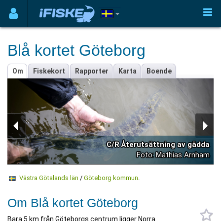
Blå kortet Göteborg
Om
Fiskekort
Rapporter
Karta
Boende
C/R Återutsättning av gädda
Foto: Mathias Arnham
Västra Götalands län
/
Göteborg kommun
.
Om Blå kortet Göteborg
Bara 5 km från Göteborgs centrum ligger Norra