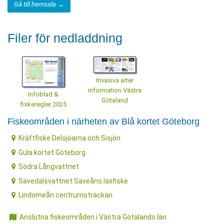
Gå till hemsida →
Filer för nedladdning
Invasiva arter
information Västra
Infoblad &
Götaland
fiskeregler 2025
Fiskeområden i närheten av Blå kortet Göteborg
Kräftfiske Delsjöarna och Sisjön
Gula kortet Göteborg
Södra Långvattnet
Sävedalsvattnet Säveåns laxfiske
Lindomeån centrumsträckan
Anslutna fiskeområden i Västra Götalands län