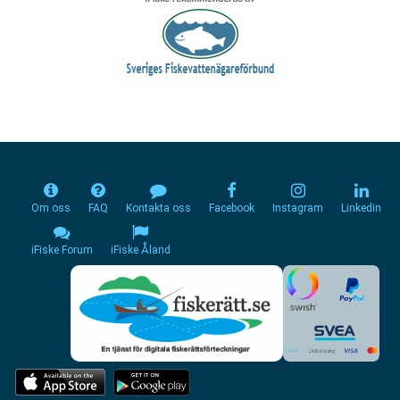
Om oss
FAQ
Kontakta oss
Facebook
Instagram
Linkedin
iFiske Forum
iFiske Åland