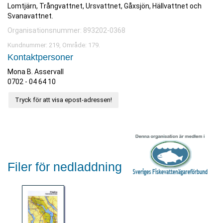
Lomtjärn, Trångvattnet, Ursvattnet, Gåxsjön, Hällvattnet och
Svanavattnet.
Organisationsnummer: 893202-0368
Kundnummer: 219, Område: 179.
Kontaktpersoner
Mona B. Asservall
0702 - 04 64 10
Tryck för att visa epost-adressen!
Filer för nedladdning