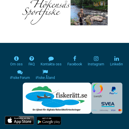
Om oss
FAQ
Kontakta oss
Facebook
Instagram
Linkedin
iFiske Forum
iFiske Åland