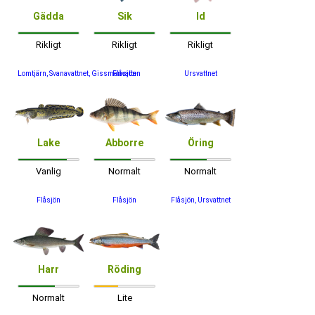
Gädda
Sik
Id
Rikligt
Rikligt
Rikligt
Lomtjärn, Svanavattnet, Gissmanvatten
Flåsjön
Ursvattnet
Lake
Abborre
Öring
Vanlig
Normalt
Normalt
Flåsjön
Flåsjön
Flåsjön, Ursvattnet
Harr
Röding
Normalt
Lite