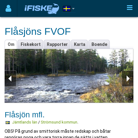
Flåsjöns FVOF
Om
Fiskekort
Rapporter
Karta
Boende
Flåsjön mfl.
Jämtlands län
/
Strömsund kommun
.
OBS! På grund av smittorisk måste redskap och båtar
rengöras noga och vara torra innan de sätts i vatten.