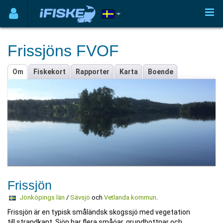
Frissjöns FVOF
Om
Fiskekort
Rapporter
Karta
Boende
Frissjön
Jönköpings län
/
Sävsjö
och
Vetlanda kommun
.
Frissjön är en typisk småländsk skogssjö med vegetation
till strandkant. Sjön har flera småöar, grundbottnar och