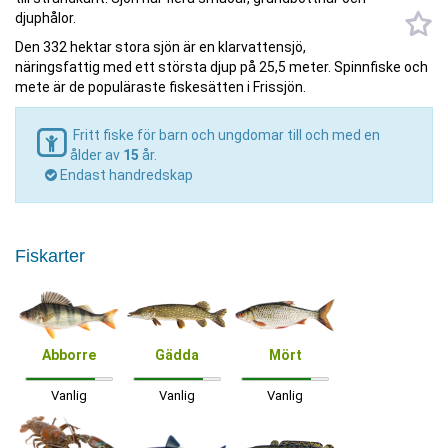
djuphålor.
Den 332 hektar stora sjön är en klarvattensjö,
näringsfattig med ett största djup på 25,5 meter. Spinnfiske och
mete är de populäraste fiskesätten i Frissjön.
Fritt fiske för barn och ungdomar till och med en
ålder av
15
år.
Endast handredskap
Fiskarter
Abborre
Gädda
Mört
Vanlig
Vanlig
Vanlig