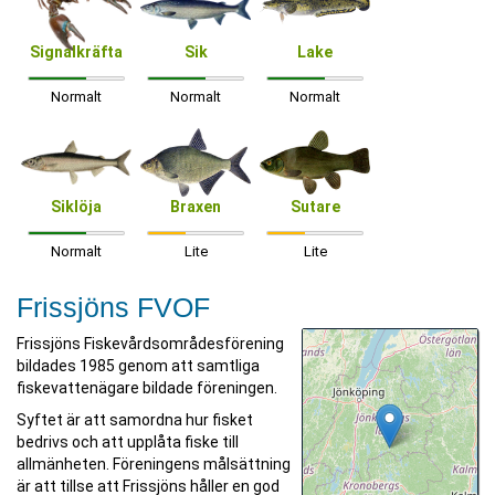
Signalkräfta
Sik
Lake
Normalt
Normalt
Normalt
Siklöja
Braxen
Sutare
Normalt
Lite
Lite
Frissjöns FVOF
Frissjöns Fiskevårdsområdesförening
bildades 1985 genom att samtliga
fiskevattenägare bildade föreningen.
Syftet är att samordna hur fisket
bedrivs och att upplåta fiske till
allmänheten. Föreningens målsättning
är att tillse att Frissjöns håller en god