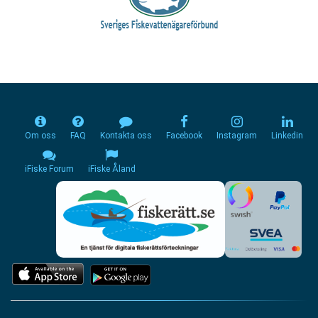
Om oss
FAQ
Kontakta oss
Facebook
Instagram
Linkedin
iFiske Forum
iFiske Åland