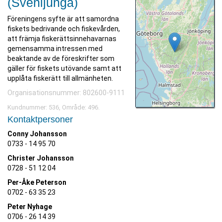
(Svenljunga)
Föreningens syfte är att samordna
fiskets bedrivande och fiskevården,
att främja fiskerättsinnehavarnas
gemensamma intressen med
beaktande av de föreskrifter som
gäller för fiskets utövande samt att
upplåta fiskerätt till allmänheten.
Organisationsnummer: 802600-9111
Kundnummer: 536, Område: 496.
Kontaktpersoner
Conny Johansson
0733 - 14 95 70
Christer Johansson
0728 - 51 12 04
Per-Åke Peterson
0702 - 63 35 23
Peter Nyhage
0706 - 26 14 39