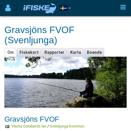
Gravsjöns FVOF
(Svenljunga)
Om
Fiskekort
Rapporter
Karta
Boende
Gravsjöns FVOF
Västra Götalands län
/
Svenljunga kommun
.