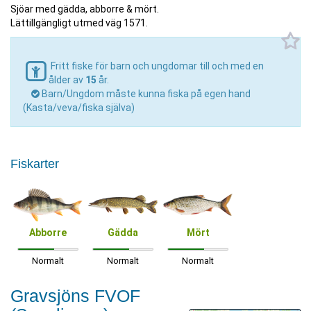
Sjöar med gädda, abborre & mört.
Lättillgängligt utmed väg 1571.
Fritt fiske för barn och ungdomar till och med en
ålder av
15
år.
Barn/Ungdom måste kunna fiska på egen hand
(Kasta/veva/fiska själva)
Fiskarter
Abborre
Gädda
Mört
Normalt
Normalt
Normalt
Gravsjöns FVOF