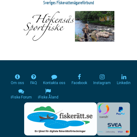
Om oss
FAQ
Kontakta oss
Facebook
Instagram
Linkedin
iFiske Forum
iFiske Åland