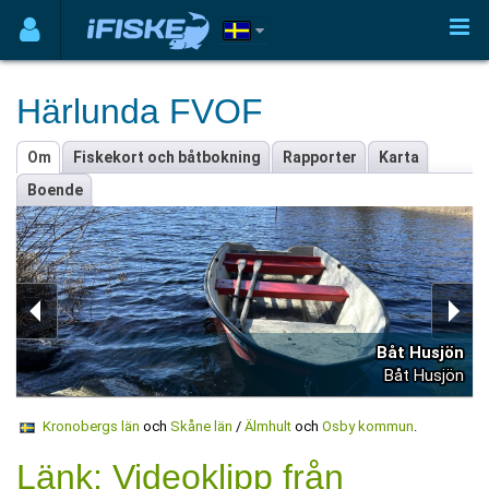
Härlunda FVOF
Om
Fiskekort och båtbokning
Rapporter
Karta
Boende
Båt Husjön
Båt Husjön
Kronobergs län
och
Skåne län
/
Älmhult
och
Osby kommun
.
Länk: Videoklipp från