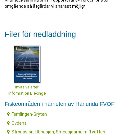
Vi är tacksamma om ni rapporterar ev fel och brister
omgående så åtgärdar vi snarast möjligt.
Filer för nedladdning
Invasiva arter
information Blekinge
Fiskeområden i närheten av Härlunda FVOF
Femlingen-Gryten
Övdens
Strönasjön, Ubbasjön, Smedsjöarna m fl vatten