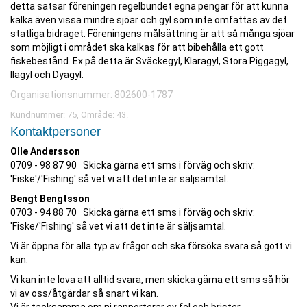
detta satsar föreningen regelbundet egna pengar för att kunna
kalka även vissa mindre sjöar och gyl som inte omfattas av det
statliga bidraget. Föreningens målsättning är att så många sjöar
som möjligt i området ska kalkas för att bibehålla ett gott
fiskebestånd. Ex på detta är Sväckegyl, Klaragyl, Stora Piggagyl,
Ilagyl och Dyagyl.
Organisationsnummer: 802600-1787
Kundnummer: 75, Område: 43.
Kontaktpersoner
Olle Andersson
0709 - 98 87 90 Skicka gärna ett sms i förväg och skriv:
'Fiske'/'Fishing' så vet vi att det inte är säljsamtal.
Bengt Bengtsson
0703 - 94 88 70 Skicka gärna ett sms i förväg och skriv:
'Fiske/'Fishing' så vet vi att det inte är säljsamtal.
Vi är öppna för alla typ av frågor och ska försöka svara så gott vi
kan.
Vi kan inte lova att alltid svara, men skicka gärna ett sms så hör
vi av oss/åtgärdar så snart vi kan.