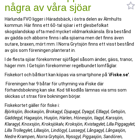
några av våra sjöar
Härlunda FVO ligger i Häradsbäck, i östra delen av Älmhults
kommun. Här finns ett 60-tal sjöar i ett glesbefolkat
skogslandskap ofta med mycket vildmarkskänsla. Bra bestånd
av gädda och abborre finns i alla sjöarna men det finns även
sutare, braxen, mört mm. I Norra Grytsjön finns ett visst bestånd
av gös som föreningen planterat in.
I de flesta sjöar förekommer sjöfågel såsom änder, gäss, tranor,
häger mm. I Getsjön förekommer regelbundet lomfåglar.
Fiskekort och båtkort kan köpas via smartphone på '
iFiske.se'
.
Föreningen har 9 båtar för uthyrning via iFiske där
förhandsbokning kan ske. Kod till kodlås lämnas via sms som
skickas ut strax före bokningen börjar.
Fiskekortet gäller för fiske i:
Björksjön, Bockasjön, Brokagyl, Djupagyl, Dyagyl, Elllagyl, Getsjön,
Gäddegyl, Hagasjön, Husjön, Härlen, Hönesjön, Ilagyl, Karssjön,
Klaragyl, Knoxsjön, Kroksjökalv, Kroksjön, Kvistagylet, Lilla Piggagylet,
Lilla Trollegylet, Lillasjön, Lindögyl, Lussegyl, Långagyl, Långasjön,
Nedre Krampen, Norra Grytsjön, Nyssgyl, Piggasjön, Sandören,