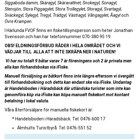
Siggaboda damm, Skäragyl, Skäravattnet, Snokegyl, Sonagyl,
Stensjön, Stora Piggagylet, Stora Trollegylet, Storagyl, Svartagyl,
Sväckegyl, Sylegyl, Tregyl, Trädgyl, Västragyl, Vångagylet, Åagyl
och
Övre Krampen.
I Härlunda FVOF finns en fisketillsynsperson som heter Jonathan
Svensson och han har telefonnummer 070-380 95 19.
OBS! ELDNINGSFÖRBUD RÅDER I HELA OMRÅDET OCH VI
VÄDJAR TILL ALLA ATT INTE SKRÄPA NER I NATUREN!
Vi har nu totalt 9 båtar varav 7 är föreningens och 2 är privata men
alla kan förhandsbokas via iFiske.
Manuell försäljning av båtkort finns inte längre eftersom vi övergått
till förhandsbokning och detta kan endast ske via iFiske. Undantag
är Handelsboden i Häradsbäck där utländska turister som inte kan
genomföra köp via iFiske kan köpa manuelt fiskekort mot kontant
betalning i lokal valuta.
Våra återförsäljare för manuella fiskekort är:
* Handelsboden i Häradsbäck. Tel: 0476-600 17
Älmhults Turistbyrå. Tel: 0476-551 52