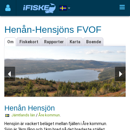
Henån-Hensjöns FVOF
Om
Fiskekort
Rapporter
Karta
Boende
Henån Hensjön
Jämtlands län
/
Åre kommun
.
Hensjön är vackert beläget mellan fjällen i Åre kommun.
Sjön är 3km lång och 1km bred på det bredaste stället.