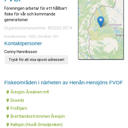
Föreningen arbetar för ett hållbart
fiske för vår och kommande
generationer.
Organisationsnummer: 893202-0574
Kundnummer: 1002, Område: 957.
Kontaktpersoner
Conny Henriksson
Tryck för att visa epost-adressen!
Fiskeområden i närheten av Henån-Hensjöns FVOF
Åresjön-Åreälven mfl
Duveds
Fröåtjärn
Brattlandsströmmen Åresjön
Kallsjön (Huså-Smedjeviken)