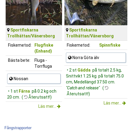
Sportfiskarna
Sportfiskarna
Trollhättan/Vänersborg
Trollhättan/Vänersborg
Fiskemetod:
Flugfiske
Fiskemetod:
Spinnfiske
(Enhand)
Norra Göta älv
Bästa bete:
Fluga -
Torrfluga
• 2 st
Gädda
på totalt 2.5 kg,
Snittvikt 1.25 kg. på totalt 75.0
Nossan
cm, Medellängd 37.50 cm.
"Catch and release"
(
• 1 st
Färna
på 0.2 kg och
Återutsatt!)
20 cm. (
Återutsatt!)
Läs mer...
Läs mer...
Fångstrapporter