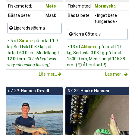
Fiskemetod:
Mete
Fiskemetod:
Mormyska
Bästa bete:
Mask
Bästa bete:
- Inget bete
fungerade -
Liperedssjöarna
Norra Göta älv
• 5 st
Sutare
på totalt 1.9
kg, Snittvikt 0.37 kg. på
• 13 st
Abborre
på totalt 1.0
totalt 60.0 cm, Medellängd
kg, Snittvikt 0.08 kg. på totalt
12.00 cm.
"3 fish kept.was
1500.0 cm, Medellängd 115.38
very interesting fishing,"
cm. (
Återutsatt!)
Läs mer...
Läs mer...
07-29
Hannes Devall
07-22
Hauke Hansen