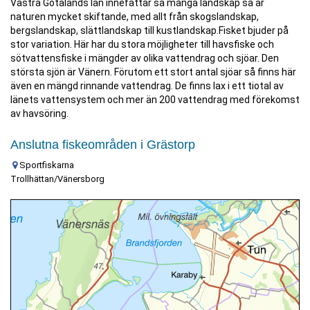
Västra Götalands län innefattar så många landskap så är
naturen mycket skiftande, med allt från skogslandskap,
bergslandskap, slättlandskap till kustlandskap.Fisket bjuder på
stor variation. Här har du stora möjligheter till havsfiske och
sötvattensfiske i mängder av olika vattendrag och sjöar. Den
största sjön är Vänern. Förutom ett stort antal sjöar så finns här
även en mängd rinnande vattendrag. De finns lax i ett tiotal av
länets vattensystem och mer än 200 vattendrag med förekomst
av havsöring.
Anslutna fiskeområden i Grästorp
Sportfiskarna
Trollhättan/Vänersborg