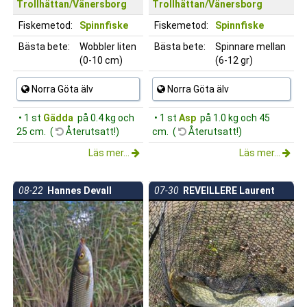
Trollhättan/Vänersborg
Trollhättan/Vänersborg
Fiskemetod:
Spinnfiske
Fiskemetod:
Spinnfiske
Bästa bete:
Wobbler liten
Bästa bete:
Spinnare mellan
(0-10 cm)
(6-12 gr)
Norra Göta älv
Norra Göta älv
• 1 st
Gädda
på 0.4 kg och
• 1 st
Asp
på 1.0 kg och 45
25 cm. (
Återutsatt!)
cm. (
Återutsatt!)
Läs mer...
Läs mer...
08-22
Hannes Devall
07-30
REVEILLERE Laurent