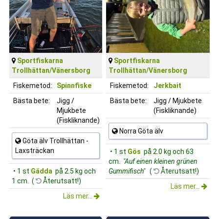
Sportfiskarna
Sportfiskarna
Trollhättan/Vänersborg
Trollhättan/Vänersborg
Fiskemetod:
Spinnfiske
Fiskemetod:
Jerkbait
Bästa bete:
Jigg /
Bästa bete:
Jigg / Mjukbete
Mjukbete
(Fiskliknande)
(Fiskliknande)
Norra Göta älv
Göta älv Trollhättan -
Laxsträckan
• 1 st
Gös
på 2.0 kg och 63
cm.
"Auf einen kleinen grünen
• 1 st
Gädda
på 2.5 kg och
Gummifisch"
(
Återutsatt!)
1 cm. (
Återutsatt!)
Läs mer...
Läs mer...