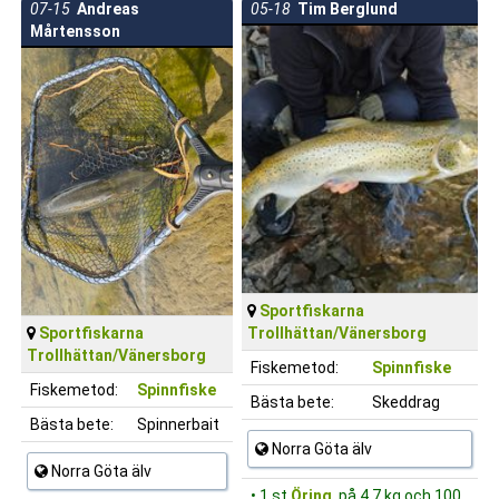
07-15
Andreas
05-18
Tim Berglund
Mårtensson
Sportfiskarna
Sportfiskarna
Trollhättan/Vänersborg
Trollhättan/Vänersborg
Fiskemetod:
Spinnfiske
Fiskemetod:
Spinnfiske
Bästa bete:
Skeddrag
Bästa bete:
Spinnerbait
Norra Göta älv
Norra Göta älv
• 1 st
Öring
på 4.7 kg och 100