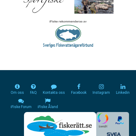
Om oss
FAQ
Kontakta oss
Facebook
Instagram
Linkedin
iFiske Forum
iFiske Åland