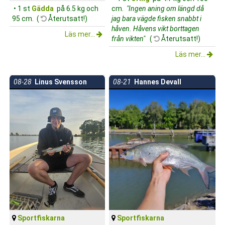
• 1 st
Gädda
på 6.5 kg och
cm.
"Ingen aning om längd då
95 cm. (
Återutsatt!)
jag bara vägde fisken snabbt i
håven. Håvens vikt borttagen
Läs mer...
från vikten"
(
Återutsatt!)
Läs mer...
08-28
Linus Svensson
08-21
Hannes Devall
Sportfiskarna
Sportfiskarna