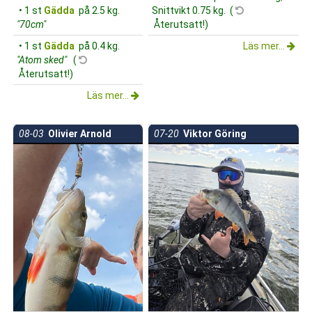
• 1 st
Gädda
på 2.5 kg.
Snittvikt 0.75 kg. (
"70cm"
Återutsatt!)
• 1 st
Gädda
på 0.4 kg.
Läs mer...
"Atom sked"
(
Återutsatt!)
Läs mer...
08-03
Olivier Arnold
07-20
Viktor Göring