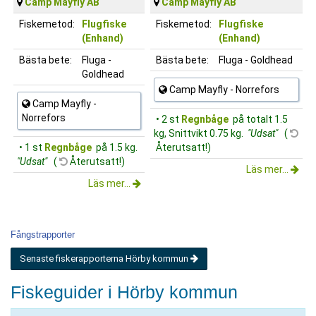
Camp Mayfly AB
Camp Mayfly AB
Fiskemetod:
Flugfiske
Fiskemetod:
Flugfiske
(Enhand)
(Enhand)
Bästa bete:
Fluga -
Bästa bete:
Fluga - Goldhead
Goldhead
Camp Mayfly - Norrefors
Camp Mayfly -
Norrefors
• 2 st
Regnbåge
på totalt 1.5
kg, Snittvikt 0.75 kg.
"Udsat"
(
• 1 st
Regnbåge
på 1.5 kg.
Återutsatt!)
"Udsat"
(
Återutsatt!)
Läs mer...
Läs mer...
Fångstrapporter
Senaste fiskerapporterna Hörby kommun
Fiskeguider i Hörby kommun