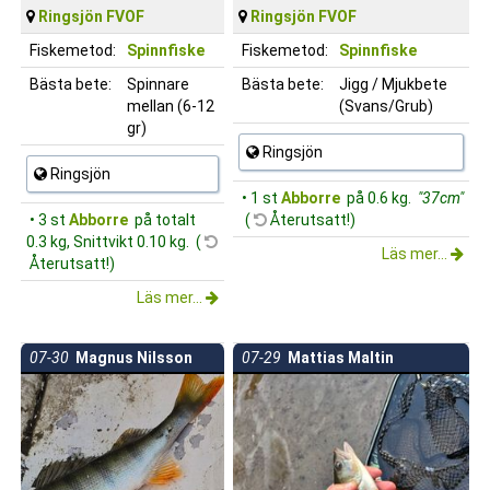
Ringsjön FVOF
Ringsjön FVOF
Fiskemetod:
Spinnfiske
Fiskemetod:
Spinnfiske
Bästa bete:
Spinnare
Bästa bete:
Jigg / Mjukbete
mellan (6-12
(Svans/Grub)
gr)
Ringsjön
Ringsjön
• 1 st
Abborre
på 0.6 kg.
"37cm"
• 3 st
Abborre
på totalt
(
Återutsatt!)
0.3 kg, Snittvikt 0.10 kg. (
Läs mer...
Återutsatt!)
Läs mer...
07-30
Magnus Nilsson
07-29
Mattias Maltin