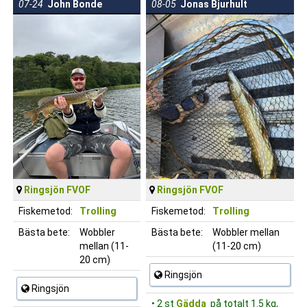
07-24
John Bonde
08-05
Jonas Bjurhult
Ringsjön FVOF
Ringsjön FVOF
Fiskemetod:
Trolling
Fiskemetod:
Trolling
Bästa bete:
Wobbler
Bästa bete:
Wobbler mellan
mellan (11-
(11-20 cm)
20 cm)
Ringsjön
Ringsjön
• 2 st
Gädda
på totalt 1.5 kg,