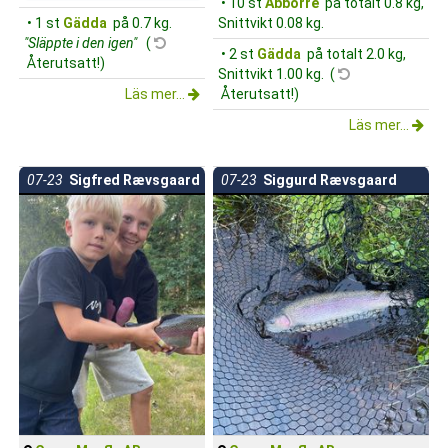
• 10 st
Abborre
på totalt 0.8 kg,
• 1 st
Gädda
på 0.7 kg.
Snittvikt 0.08 kg.
"Släppte i den igen"
(
• 2 st
Gädda
på totalt 2.0 kg,
Återutsatt!)
Snittvikt 1.00 kg. (
Läs mer...
Återutsatt!)
Läs mer...
07-23
Sigfred Rævsgaard
07-23
Siggurd Rævsgaard