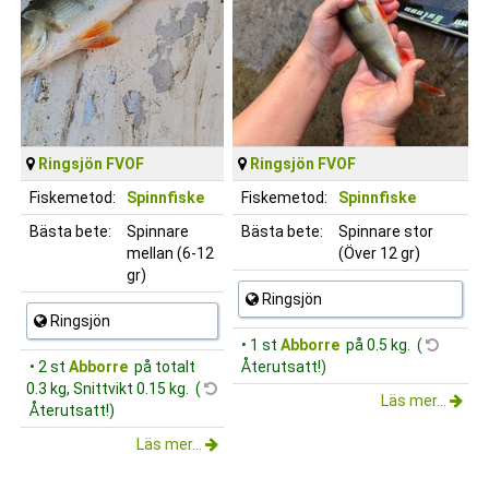
Ringsjön FVOF
Ringsjön FVOF
Fiskemetod:
Spinnfiske
Fiskemetod:
Spinnfiske
Bästa bete:
Spinnare
Bästa bete:
Spinnare stor
mellan (6-12
(Över 12 gr)
gr)
Ringsjön
Ringsjön
• 1 st
Abborre
på 0.5 kg. (
• 2 st
Abborre
på totalt
Återutsatt!)
0.3 kg, Snittvikt 0.15 kg. (
Läs mer...
Återutsatt!)
Läs mer...