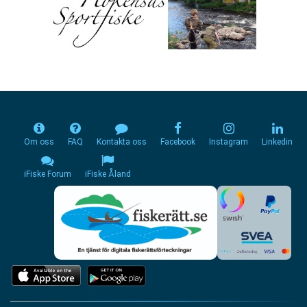
Om oss
FAQ
Kontakta oss
Facebook
Instagram
Linkedin
iFiske Forum
iFiske Åland