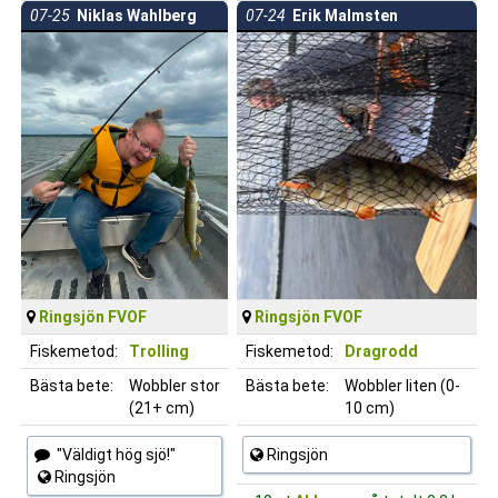
07-25
Niklas Wahlberg
07-24
Erik Malmsten
Ringsjön FVOF
Ringsjön FVOF
Fiskemetod:
Trolling
Fiskemetod:
Dragrodd
Bästa bete:
Wobbler stor
Bästa bete:
Wobbler liten (0-
(21+ cm)
10 cm)
"Väldigt hög sjö!"
Ringsjön
Ringsjön