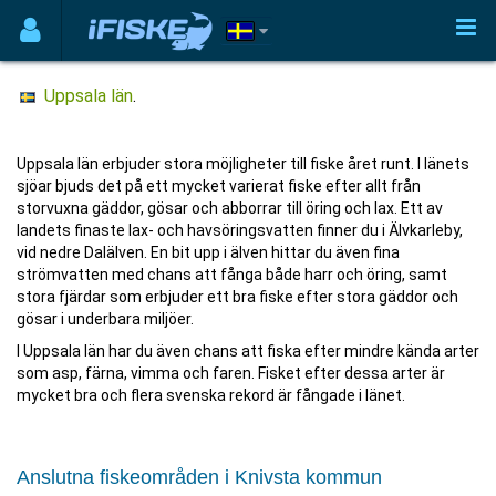
Uppsala län
.
Uppsala län erbjuder stora möjligheter till fiske året runt. I länets
sjöar bjuds det på ett mycket varierat fiske efter allt från
storvuxna gäddor, gösar och abborrar till öring och lax. Ett av
landets finaste lax- och havsöringsvatten finner du i Älvkarleby,
vid nedre Dalälven. En bit upp i älven hittar du även fina
strömvatten med chans att fånga både harr och öring, samt
stora fjärdar som erbjuder ett bra fiske efter stora gäddor och
gösar i underbara miljöer.
I Uppsala län har du även chans att fiska efter mindre kända arter
som asp, färna, vimma och faren. Fisket efter dessa arter är
mycket bra och flera svenska rekord är fångade i länet.
Anslutna fiskeområden i Knivsta kommun