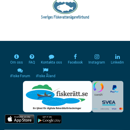
Om oss
FAQ
Kontakta oss
Facebook
Instagram
Linkedin
iFiske Forum
iFiske Åland