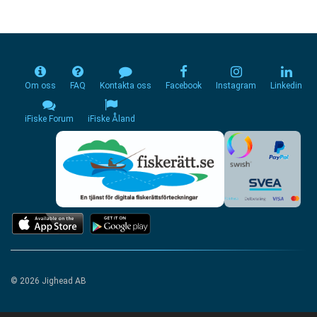
Om oss
FAQ
Kontakta oss
Facebook
Instagram
Linkedin
iFiske Forum
iFiske Åland
© 2026 Jighead AB