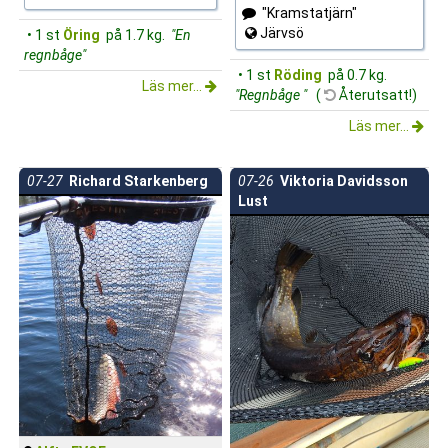
"Kramstatjärn"
Järvsö
• 1 st
Öring
på 1.7 kg.
"En
regnbåge"
• 1 st
Röding
på 0.7 kg.
Läs mer...
"Regnbåge "
(
Återutsatt!)
Läs mer...
07-27
Richard Starkenberg
07-26
Viktoria Davidsson
Lust