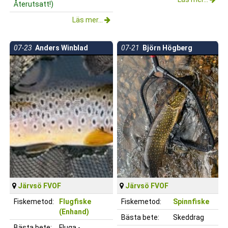
Återutsatt!)
Läs mer...
07-23
Anders Winblad
07-21
Björn Högberg
Järvsö FVOF
Järvsö FVOF
Fiskemetod:
Flugfiske
Fiskemetod:
Spinnfiske
(Enhand)
Bästa bete:
Skeddrag
Bästa bete:
Fluga -