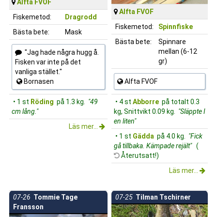
Alfta FVOF
Alfta FVOF
Fiskemetod:
Dragrodd
Fiskemetod:
Spinnfiske
Bästa bete:
Mask
Bästa bete:
Spinnare
mellan (6-12
"Jag hade några hugg å.
gr)
Fisken var inte på det
vanliga stället."
Bornasen
Alfta FVOF
• 1 st
Röding
på 1.3 kg.
"49
• 4 st
Abborre
på totalt 0.3
cm lång."
kg, Snittvikt 0.09 kg.
"Släppte I
en liten"
Läs mer...
• 1 st
Gädda
på 4.0 kg.
"Fick
gå tillbaka. Kämpade rejält"
(
Återutsatt!)
Läs mer...
07-26
Tommie Tage
07-25
Tilman Tschirner
Fransson