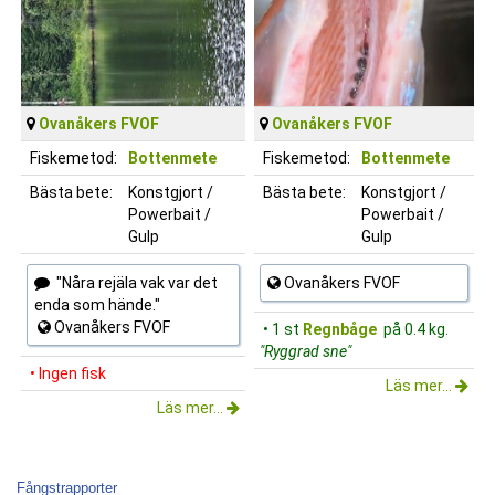
Ovanåkers FVOF
Ovanåkers FVOF
Fiskemetod:
Bottenmete
Fiskemetod:
Bottenmete
Bästa bete:
Konstgjort /
Bästa bete:
Konstgjort /
Powerbait /
Powerbait /
Gulp
Gulp
"Nåra rejäla vak var det
Ovanåkers FVOF
enda som hände."
Ovanåkers FVOF
• 1 st
Regnbåge
på 0.4 kg.
"Ryggrad sne"
• Ingen fisk
Läs mer...
Läs mer...
Fångstrapporter