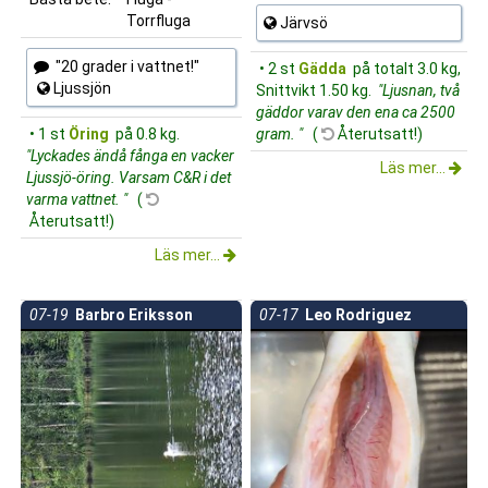
Torrfluga
Järvsö
"20 grader i vattnet!"
• 2 st
Gädda
på totalt 3.0 kg,
Ljussjön
Snittvikt 1.50 kg.
"Ljusnan, två
gäddor varav den ena ca 2500
• 1 st
Öring
på 0.8 kg.
gram. "
(
Återutsatt!)
"Lyckades ändå fånga en vacker
Läs mer...
Ljussjö-öring. Varsam C&R i det
varma vattnet. "
(
Återutsatt!)
Läs mer...
07-19
Barbro Eriksson
07-17
Leo Rodriguez