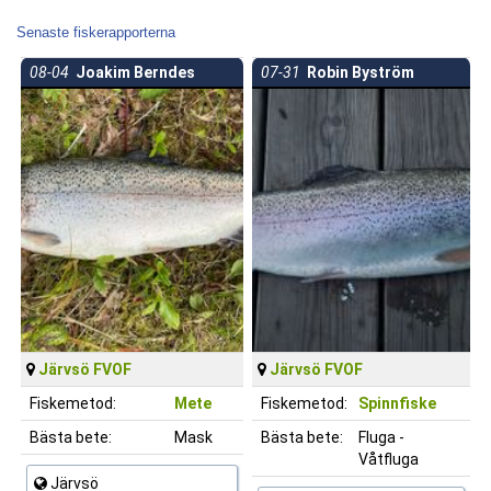
Senaste fiskerapporterna
08-04
Joakim Berndes
07-31
Robin Byström
Järvsö FVOF
Järvsö FVOF
Fiskemetod:
Mete
Fiskemetod:
Spinnfiske
Bästa bete:
Mask
Bästa bete:
Fluga -
Våtfluga
Järvsö