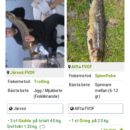
Alfta FVOF
Järvsö FVOF
Fiskemetod:
Spinnfiske
Fiskemetod:
Trolling
Bästa bete:
Spinnare
Bästa bete:
Jigg / Mjukbete
mellan (6-12
(Fiskliknande)
gr)
Järvsö
Alfta FVOF
• 3 st
Gädda
på totalt 4.0 kg,
• 1 st
Öring
på 2.0 kg.
Snittvikt 1.33 kg. (
Läs mer...