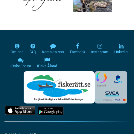
Om oss
FAQ
Kontakta oss
Facebook
Instagram
Linkedin
iFiske Forum
iFiske Åland