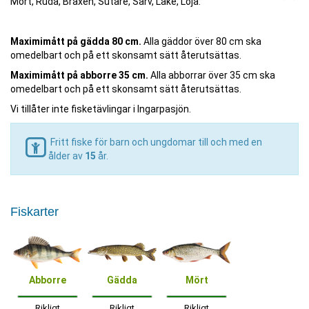
Mört, Ruda, Braxen, Sutare, Sarv, Lake, Löja.
Maximimått på gädda 80 cm.
Alla gäddor över 80 cm ska
omedelbart och på ett skonsamt sätt återutsättas.
Maximimått på abborre 35 cm.
Alla abborrar över 35 cm ska
omedelbart och på ett skonsamt sätt återutsättas.
Vi tillåter inte fisketävlingar i Ingarpasjön.
Fritt fiske för barn och ungdomar till och med en
ålder av
15
år.
Fiskarter
Abborre
Gädda
Mört
Rikligt
Rikligt
Rikligt