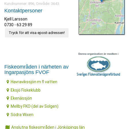
Kundnummer: 896, Område: 3643.
Kontaktpersoner
Kjell Larsson
0730 - 63 29 89
Tryck för att visa epost-adressen!
Fiskeområden i närheten av
Ingarpasjöns FVOF
Havravikssjön m fl vatten
Eksjö Fiskeklubb
Ekenässjön
Mellby FKO (del av Solgen)
Södra Wixen
Anslutna fiskeområden i Jönköpings län