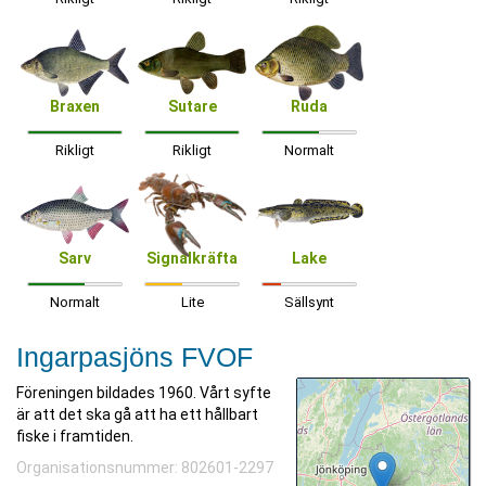
Braxen
Sutare
Ruda
Rikligt
Rikligt
Normalt
Sarv
Signalkräfta
Lake
Normalt
Lite
Sällsynt
Ingarpasjöns FVOF
Föreningen bildades 1960. Vårt syfte
är att det ska gå att ha ett hållbart
fiske i framtiden.
Organisationsnummer: 802601-2297