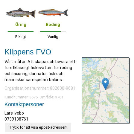
Öring
Röding
Rikligt
Vanlig
Klippens FVO
Vårt mål är: Att skapa och bevara ett
förstklassigt fiskevatten för röding
och laxöring, där natur, fisk och
människor samspelar i balans.
Organisationsnummer: 802600-9681
Kundnummer: 3676, Område: 3761.
Kontaktpersoner
Lars Ivebo
0739138761
Tryck för att visa epost-adressen!