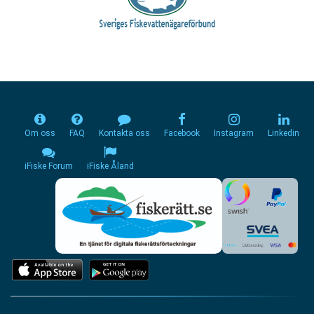
Om oss
FAQ
Kontakta oss
Facebook
Instagram
Linkedin
iFiske Forum
iFiske Åland