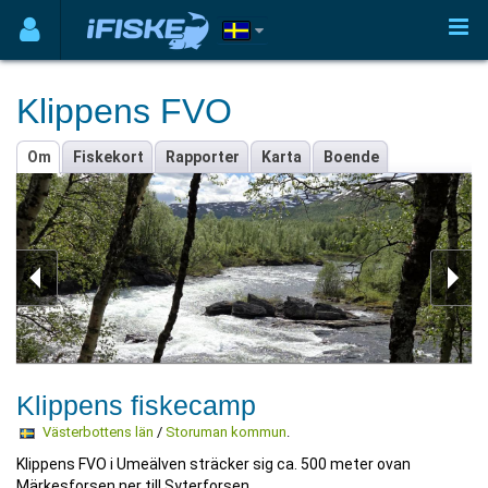
Klippens FVO
Om
Fiskekort
Rapporter
Karta
Boende
Klippens fiskecamp
Västerbottens län
/
Storuman kommun
.
Klippens FVO i Umeälven sträcker sig ca. 500 meter ovan
Märkesforsen ner till Syterforsen.