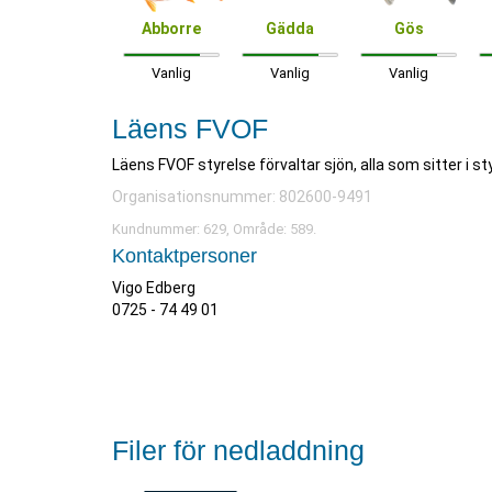
Abborre
Gädda
Gös
Vanlig
Vanlig
Vanlig
Läens FVOF
Läens FVOF styrelse förvaltar sjön, alla som sitter i s
Organisationsnummer: 802600-9491
Kundnummer: 629, Område: 589.
Kontaktpersoner
Vigo Edberg
0725 - 74 49 01
Filer för nedladdning