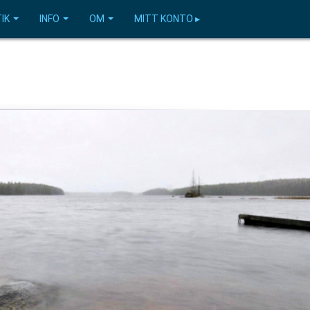
IK
INFO
OM
MITT KONTO ▸