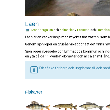
Läen
Kronobergs län
och
Kalmar län
/
Lessebo
och
Emmabo
Läen är en vacker insjö med mycket fint vatten, som
Genom sjön löper en grusås vilket gör att det finns myc
Sjön ligger i Lessebo och Emmaboda kommun och ingår
en yta på ca 11 kvadratkilometer och är ca en mil lång. 
Fritt fiske för barn och ungdomar till och med
Fiskarter