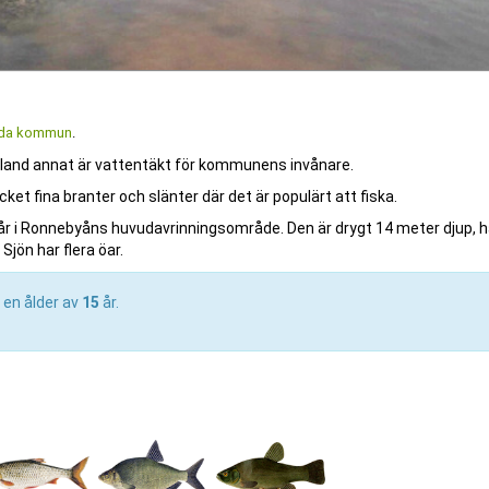
da kommun
.
 bland annat är vattentäkt för kommunens invånare.
ket fina branter och slänter där det är populärt att fiska.
 i Ronnebyåns huvudavrinningsområde. Den är drygt 14 meter djup, h
Sjön har flera öar.
 en ålder av
15
år.