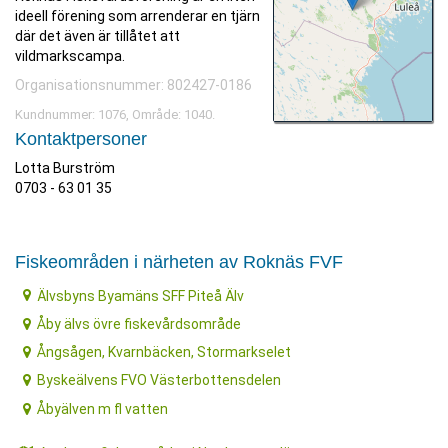
ideell förening som arrenderar en tjärn
där det även är tillåtet att
vildmarkscampa.
Organisationsnummer: 802427-0186
Kundnummer: 1076, Område: 1040.
Kontaktpersoner
Lotta Burström
0703 - 63 01 35
Fiskeområden i närheten av Roknäs FVF
Älvsbyns Byamäns SFF Piteå Älv
Åby älvs övre fiskevårdsområde
Ångsågen, Kvarnbäcken, Stormarkselet
Byskeälvens FVO Västerbottensdelen
Åbyälven m fl vatten