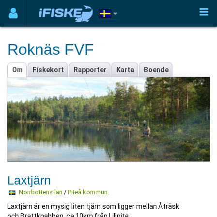
Roknäs FVF
Om
Fiskekort
Rapporter
Karta
Boende
Laxtjärn
Norrbottens län
/
Piteå kommun
.
Laxtjärn är en mysig liten tjärn som ligger mellan Åträsk
och Brattknabben, ca 10km från Lillpite.