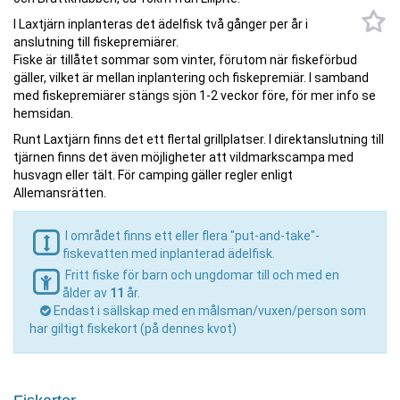
I Laxtjärn inplanteras det ädelfisk två gånger per år i
anslutning till fiskepremiärer.
Fiske är tillåtet sommar som vinter, förutom när fiskeförbud
gäller, vilket är mellan inplantering och fiskepremiär. I samband
med fiskepremiärer stängs sjön 1-2 veckor före, för mer info se
hemsidan.
Runt Laxtjärn finns det ett flertal grillplatser. I direktanslutning till
tjärnen finns det även möjligheter att vildmarkscampa med
husvagn eller tält. För camping gäller regler enligt
Allemansrätten.
I området finns ett eller flera "put-and-take"-
fiskevatten med inplanterad ädelfisk.
Fritt fiske för barn och ungdomar till och med en
ålder av
11
år.
Endast i sällskap med en målsman/vuxen/person som
har giltigt fiskekort (på dennes kvot)