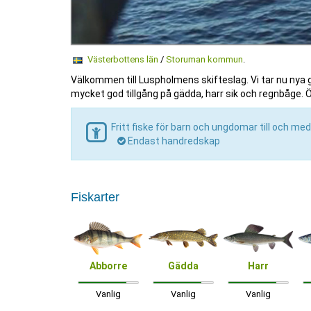
Västerbottens län
/
Storuman kommun
.
Välkommen till Luspholmens skifteslag. Vi tar nu nya gr
mycket god tillgång på gädda, harr sik och regnbåge.
Fritt fiske för barn och ungdomar till och med
Endast handredskap
Fiskarter
Abborre
Gädda
Harr
Vanlig
Vanlig
Vanlig