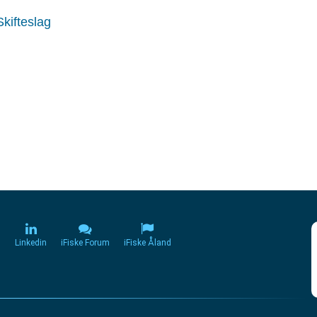
kifteslag
m
Linkedin
iFiske Forum
iFiske Åland