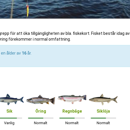
epp för att öka tillgängligheten av bla. fiskekort. Fisket består idag av
 Öring förekommer i normal omfattning.
 en ålder av
16
år.
Sik
Öring
Regnbåge
Siklöja
Vanlig
Normalt
Normalt
Normalt