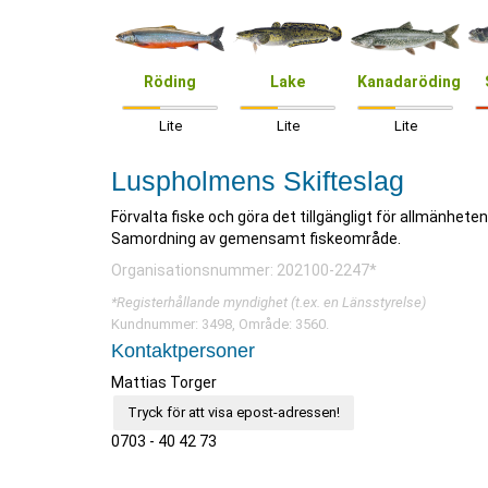
Röding
Lake
Kanadaröding
Lite
Lite
Lite
Luspholmens Skifteslag
Förvalta fiske och göra det tillgängligt för allmänhete
Samordning av gemensamt fiskeområde.
Organisationsnummer: 202100-2247*
*Registerhållande myndighet (t.ex. en Länsstyrelse)
Kundnummer: 3498, Område: 3560.
Kontaktpersoner
Mattias Torger
Tryck för att visa epost-adressen!
0703 - 40 42 73