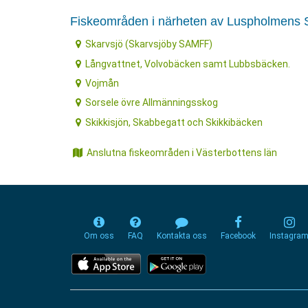
Fiskeområden i närheten av Luspholmens S
Skarvsjö (Skarvsjöby SAMFF)
Långvattnet, Volvobäcken samt Lubbsbäcken.
Vojmån
Sorsele övre Allmänningsskog
Skikkisjön, Skabbegatt och Skikkibäcken
Anslutna fiskeområden i Västerbottens län
Om oss
FAQ
Kontakta oss
Facebook
Instagra