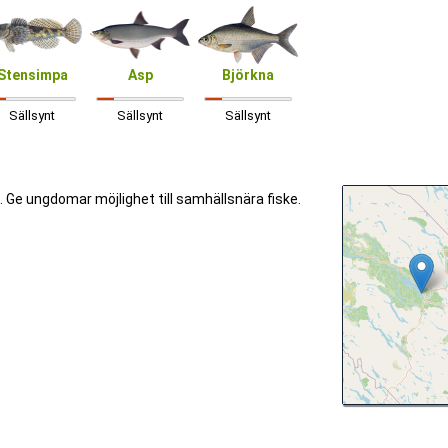
Stensimpa
Asp
Björkna
Sällsynt
Sällsynt
Sällsynt
n. Ge ungdomar möjlighet till samhällsnära fiske.