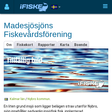
Madesjösjöns
Fiskevårdsförening
Om
Fiskekort
Rapporter
Karta
Boende
Kalmar län
/
Nybro kommun
.
En liten grund insjö som ligger belägen strax utanför Nybro,
sjön innehåller sedvanlig insjöfisk fisk, inplanterad