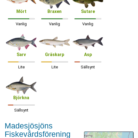
Mört
Braxen
Sutare
Vanlig
Vanlig
Vanlig
Sarv
Gräskarp
Asp
Lite
Lite
Sällsynt
Björkna
Sällsynt
Madesjösjöns
Fiskevårdsförening