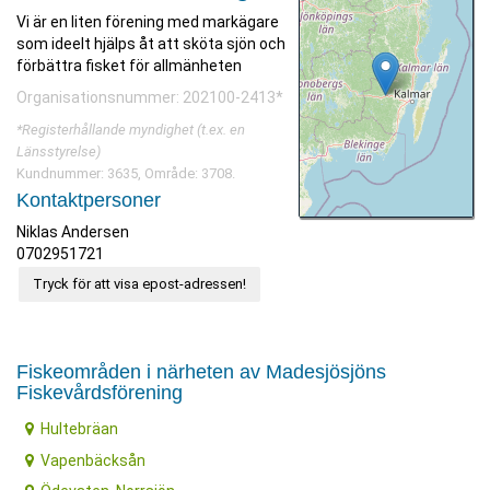
Vi är en liten förening med markägare
som ideelt hjälps åt att sköta sjön och
förbättra fisket för allmänheten
Organisationsnummer: 202100-2413*
*Registerhållande myndighet (t.ex. en
Länsstyrelse)
Kundnummer: 3635, Område: 3708.
Kontaktpersoner
Niklas Andersen
0702951721
Tryck för att visa epost-adressen!
Fiskeområden i närheten av Madesjösjöns
Fiskevårdsförening
Hultebräan
Vapenbäcksån