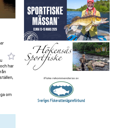
 malen
ger
du
 och har
från
ställen,
tuga om