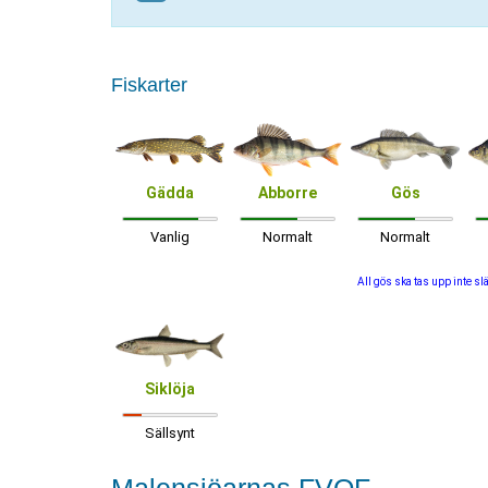
Fiskarter
Gädda
Abborre
Gös
Vanlig
Normalt
Normalt
All gös ska tas upp inte sl
Siklöja
Sällsynt