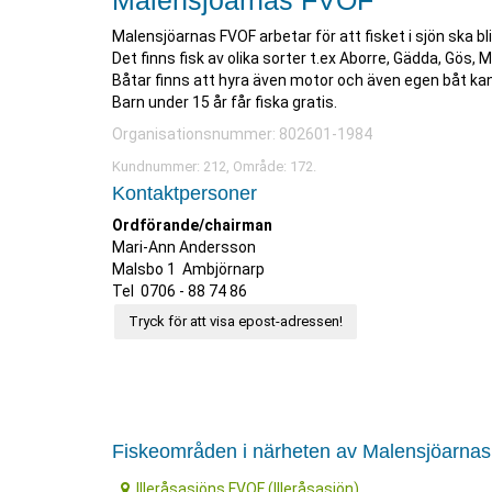
Malensjöarnas FVOF
Malensjöarnas FVOF arbetar för att fisket i sjön ska bli 
Det finns fisk av olika sorter t.ex Aborre, Gädda, Gös, M
Båtar finns att hyra även motor och även egen båt k
Barn under 15 år får fiska gratis.
Organisationsnummer: 802601-1984
Kundnummer: 212, Område: 172.
Kontaktpersoner
Ordförande/chairman
Mari-Ann Andersson
Malsbo 1 Ambjörnarp
Tel 0706 - 88 74 86
Tryck för att visa epost-adressen!
Fiskeområden i närheten av Malensjöarna
Illeråsasjöns FVOF (Illeråsasjön)