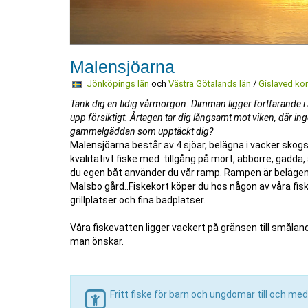
Malensjöarna
Jönköpings län
och
Västra Götalands län
/
Gislaved k
Tänk dig en tidig vårmorgon. Dimman ligger fortfarande i 
upp försiktigt. Årtagen tar dig långsamt mot viken, där inge
gammelgäddan som upptäckt dig?
Malensjöarna består av 4 sjöar, belägna i vacker skog
kvalitativt fiske med tillgång på mört, abborre, gädda, å
du egen båt använder du vår ramp. Rampen är belägen v
Malsbo gård..Fiskekort köper du hos någon av våra fis
grillplatser och fina badplatser.
Våra fiskevatten ligger vackert på gränsen till småla
man önskar.
Fritt fiske för barn och ungdomar till och med