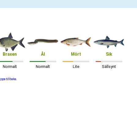
Braxen
Ål
Mört
Sik
Normalt
Normalt
Lite
Sällsynt
äppa tillbaka.