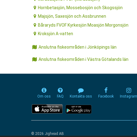
Hornbetasjön, Mossebosjön och Skogssjön
Majsjön, Saxesjön och Assbrunnen
Båraryds FVOF Kyrkesjön Moasjön Morgonsjön
Kroksjön A-vatten
Anslutna fiskeområden i Jönköpings län
Anslutna fiskeområden i Västra Götalands län
Om oss
FAQ
Kontakta oss
Facebook
Instagra
© 2026 Jighead AB