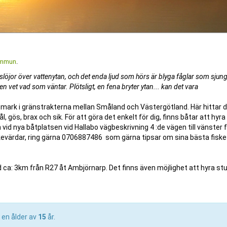
solnedgång över Stora
ommun
.
slöjor över vattenytan, och det enda ljud som hörs är blyga fåglar som sjun
n vet vad som väntar. Plötsligt, en fena bryter ytan... kan det vara
smark i gränstrakterna mellan Småland och Västergötland. Här hittar 
l, gös, brax och sik. För att göra det enkelt för dig, finns båtar att hyra
id nya båtplatsen vid Hallabo vägbeskrivning 4 :de vägen till vänster 
kevärdar, ring gärna 0706887486 som gärna tipsar om sina bästa fiske
nd ca: 3km från R27 åt Ambjörnarp. Det finns även möjlighet att hyra s
 en ålder av
15
år.