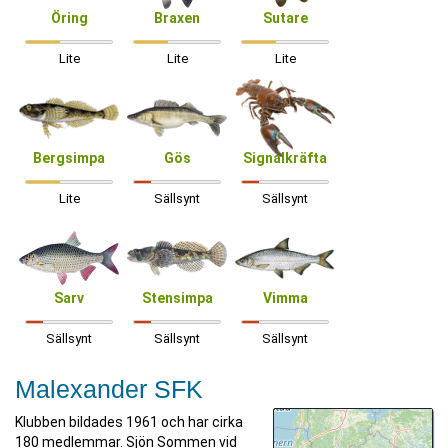
Öring
Braxen
Sutare
Lite
Lite
Lite
Bergsimpa
Gös
Signalkräfta
Lite
Sällsynt
Sällsynt
Sarv
Stensimpa
Vimma
Sällsynt
Sällsynt
Sällsynt
Malexander SFK
Klubben bildades 1961 och har cirka
180 medlemmar. Sjön Sommen vid