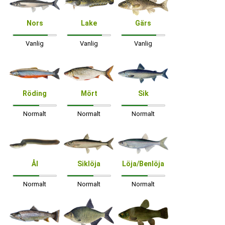
Nors
Lake
Gärs
Vanlig
Vanlig
Vanlig
Röding
Mört
Sik
Normalt
Normalt
Normalt
Ål
Siklöja
Löja/Benlöja
Normalt
Normalt
Normalt