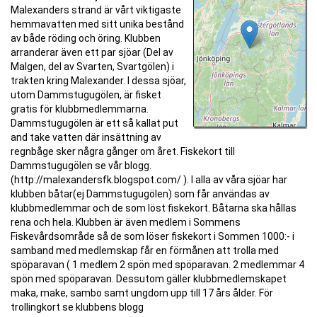
Malexanders strand är vårt viktigaste
hemmavatten med sitt unika bestånd
av både röding och öring. Klubben
arranderar även ett par sjöar (Del av
Malgen, del av Svarten, Svartgölen) i
trakten kring Malexander. I dessa sjöar,
utom Dammstugugölen, är fisket
gratis för klubbmedlemmarna.
Dammstugugölen är ett så kallat put
and take vatten där insättning av
regnbåge sker några gånger om året. Fiskekort till
Dammstugugölen se vår blogg.
(http://malexandersfk.blogspot.com/ ). I alla av våra sjöar har
klubben båtar(ej Dammstugugölen) som får användas av
klubbmedlemmar och de som löst fiskekort. Båtarna ska hållas
rena och hela. Klubben är även medlem i Sommens
Fiskevårdsområde så de som löser fiskekort i Sommen 1000:- i
samband med medlemskap får en förmånen att trolla med
spöparavan ( 1 medlem 2 spön med spöparavan. 2 medlemmar 4
spön med spöparavan. Dessutom gäller klubbmedlemskapet
maka, make, sambo samt ungdom upp till 17 års ålder. För
trollingkort se klubbens blogg