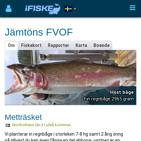
Jämtöns FVOF
Om
Fiskekort
Rapporter
Karta
Boende
Höst båge
Fin regnbåge 2965 gram
Metträsket
Norrbottens län
/
Luleå kommun
.
Vi planterar in regnbåge i storleken 7-8 hg samt 2 årig öring
på tillväxt du kan även fånga en del abborre. vattnet är en