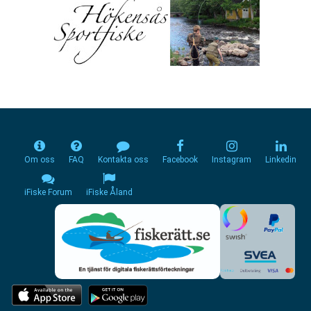
Om oss
FAQ
Kontakta oss
Facebook
Instagram
Linkedin
iFiske Forum
iFiske Åland