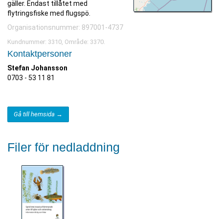
gäller. Endast tillåtet med
flytringsfiske med flugspö.
Organisationsnummer: 897001-4737
Kundnummer: 3310, Område: 3370.
Kontaktpersoner
Stefan Johansson
0703 - 53 11 81
Gå till hemsida →
Filer för nedladdning