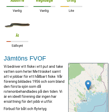
Abborre
Regnbåge
Öring
Vanlig
Vanlig
Lite
Ål
Sällsynt
Jämtöns FVOF
Vi bedriver ett fiske i ett put and take
vatten som heter Metträsket samt
att vi jobbar för ett hållbart fiske. Vår
förening bildades 1956 och som bland
den första sjön som då
rotenonbehandlades på den tiden. Vi
är en ideell förening där ingen har
ersättning för det jobb vi utför.
Förbud för båt och flytetyg