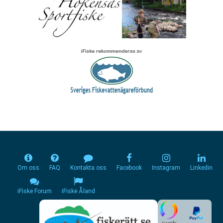
Om oss
FAQ
Kontakta oss
Facebook
Instagram
Linkedin
iFiske Forum
iFiske Åland