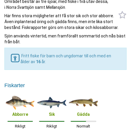
Området består av tre sjöar, med fiske i två utav dessa,
i
Norra Svartsjön
samt
Mellansjön
.
Här finns stora möjligheter att få stor sik och stor abborre.
Även inplanterad öring och gädda finns, men inte lika stort
bestånd. Fiskrapporter görs om stora sikar och kilosabborrar.
Sjön används vintertid, men framförallt sommartid och nås bäst
från båt.
Fritt fiske för barn och ungdomar till och med en
ålder av
16
år.
Fiskarter
Abborre
Sik
Gädda
Rikligt
Rikligt
Normalt