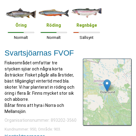
Öring
Röding
Regnbåge
Normalt
Normalt
Sällsynt
Svartsjöarnas FVOF
Fiskeområdet omfattar tre
stycken sjöar och några korta
åsträckor. Fisket pågår alla årstider,
bäst tillgängligt vintertid med bla.
skoter. Vi har planterat in röding och
öring i flera år. Finns mycket stor sik
och abborre.
Båtar finns att hyra i Norra och
Mellansjön.
Organisationsnummer: 893202-3560
Kundnummer: 950, Område: 903.