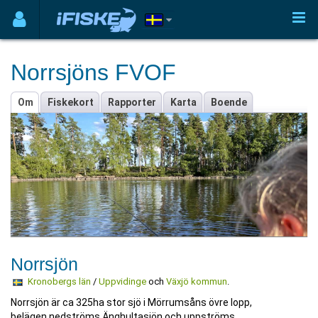
Norrsjöns FVOF
Om
Fiskekort
Rapporter
Karta
Boende
Norrsjön
Kronobergs län
/
Uppvidinge
och
Växjö kommun
.
Norrsjön är ca 325ha stor sjö i Mörrumsåns övre lopp,
belägen nedströms Änghultasjön och uppströms