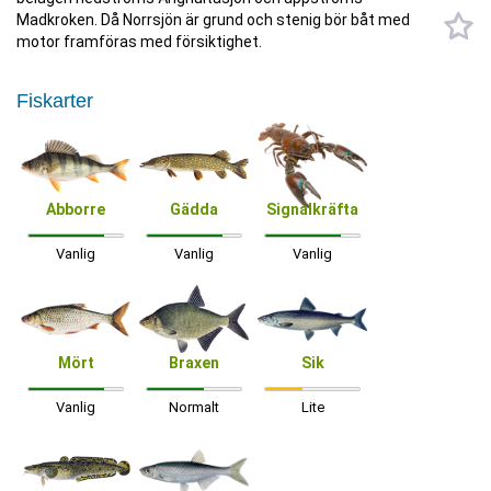
Madkroken. Då Norrsjön är grund och stenig bör båt med
motor framföras med försiktighet.
Fiskarter
Abborre
Gädda
Signalkräfta
Vanlig
Vanlig
Vanlig
Mört
Braxen
Sik
Vanlig
Normalt
Lite