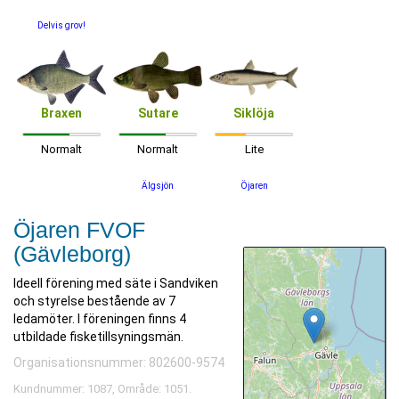
Delvis grov!
Braxen
Sutare
Siklöja
Normalt
Normalt
Lite
Älgsjön
Öjaren
Öjaren FVOF
(Gävleborg)
Ideell förening med säte i Sandviken
och styrelse bestående av 7
ledamöter. I föreningen finns 4
utbildade fisketillsyningsmän.
Organisationsnummer: 802600-9574
Kundnummer: 1087, Område: 1051.