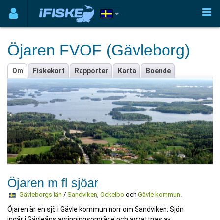
Öjaren FVOF (Gävleborg)
Om
Fiskekort
Rapporter
Karta
Boende
Öjaren m fl sjöar
Gävleborgs län
/
Sandviken
,
Ockelbo
och
Gävle kommun
.
Öjaren är en sjö i Gävle kommun norr om Sandviken. Sjön
ingår i Gävleåns avrinningsområde och avvattnas av