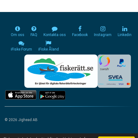
Om oss
FAQ
Kontakta oss
Facebook
Instagram
Linkedin
iFiske Forum
iFiske Åland
© 2026 Jighead AB