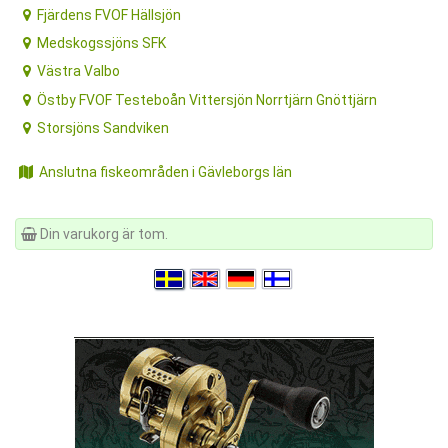
Fjärdens FVOF Hällsjön
Medskogssjöns SFK
Västra Valbo
Östby FVOF Testeboån Vittersjön Norrtjärn Gnöttjärn
Storsjöns Sandviken
Anslutna fiskeområden i Gävleborgs län
Din varukorg är tom.