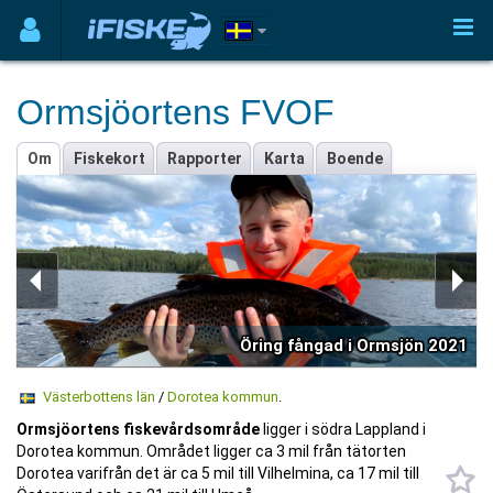
Ormsjöortens FVOF
Om
Fiskekort
Rapporter
Karta
Boende
Öring fångad i Ormsjön 2021
Västerbottens län
/
Dorotea kommun
.
Ormsjöortens fiskevårdsområde
ligger i södra Lappland i
Dorotea kommun. Området ligger ca 3 mil från tätorten
Dorotea varifrån det är ca 5 mil till Vilhelmina, ca 17 mil till