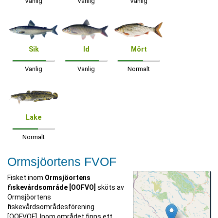
Vanlig
Vanlig
Vanlig
Sik
Id
Mört
Vanlig
Vanlig
Normalt
Lake
Normalt
Ormsjöortens FVOF
Fisket inom
Ormsjöortens
fiskevårdsområde [OOFVO]
sköts av
Ormsjöortens
fiskevårdsområdesförening
[OOFVOF]. Inom området finns ett