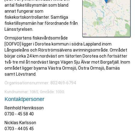
antal fisketillsynsmän som bland
annat fungerar som
fiskekortskontrollanter. Samtliga
fisketillsynsmän har förordnande från
Länsstyrelsen.
Ormsjöortens fiskevårdsområde
[OOFVO] ligger i Dorotea kommun i södra Lappland inom
Långseleåns och Rörströmsälvens avrinningsområde. Området
börjar cirka 24 km nordväst om tätorten Dorotea och fortsätter
två-tre mil åt nordväst längs Vägen Sju Älvar mot Borgafjäll. Inom
området ligger byarna Västra Ormsjö, Östra Ormsjö, Barnäs
samt Lövstrand.
Organisationsnummer: 802469-6794
Kundnummer: 1065, Område: 1030.
Kontaktpersoner
Reinhold Henriksson
0730 - 45 58 40
Nicklas Karlsson
0703 - 44 05 45