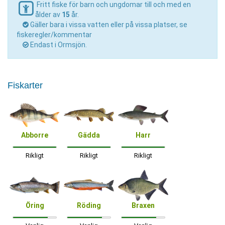
Fritt fiske för barn och ungdomar till och med en
ålder av
15
år.
Gäller bara i vissa vatten eller på vissa platser, se
fiskeregler/kommentar
Endast i Ormsjön.
Fiskarter
Abborre
Gädda
Harr
Rikligt
Rikligt
Rikligt
Öring
Röding
Braxen