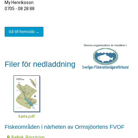
My Henriksson
0705 - 08 28 88
Gå till hemsida →
Filer för nedladdning
karta.pdf
Fiskeområden i närheten av Ormsjöortens FVOF
Bellvik, Rörström