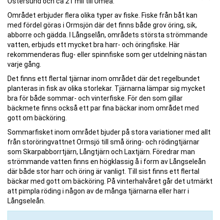
Östersund och ca 21 mil till Umeå.
Området erbjuder flera olika typer av fiske. Fiske från båt kan
med fördel göras i Ormsjön där det finns både grov öring, sik,
abborre och gädda. I Långselån, områdets största strömmande
vatten, erbjuds ett mycket bra harr- och öringfiske. Här
rekommenderas flug- eller spinnfiske som ger utdelning nästan
varje gång.
Det finns ett flertal tjärnar inom området där det regelbundet
planteras in fisk av olika storlekar. Tjärnarna lämpar sig mycket
bra för både sommar- och vinterfiske. För den som gillar
bäckmete finns också ett par fina bäckar inom området med
gott om bäcköring.
Sommarfisket inom området bjuder på stora variationer med allt
från storöringvattnet Ormsjö till små öring- och rödingtjärnar
som Skarpabborrtjärn, Långtjärn och Laxtjärn. Föredrar man
strömmande vatten finns en högklassig å i form av Långseleån
där både stor harr och öring är vanligt. Till sist finns ett flertal
bäckar med gott om bäcköring. På vinterhalvåret går det utmärkt
att pimpla röding i någon av de många tjärnarna eller harr i
Långseleån.