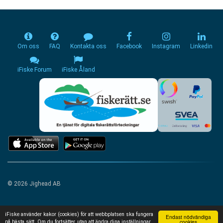
Om oss
FAQ
Kontakta oss
Facebook
Instagram
Linkedin
iFiske Forum
iFiske Åland
© 2026 Jighead AB
iFiske använder kakor (cookies) för att webbplatsen ska fungera
Endast nödvändiga
cookies
på bästa sätt. Om du fortsätter, utan att ändra dina inställningar,