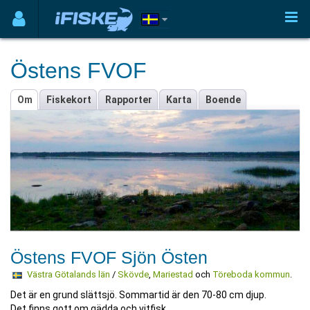
Östens FVOF
Om
Fiskekort
Rapporter
Karta
Boende
Östens FVOF Sjön Östen
Västra Götalands län
/
Skövde
,
Mariestad
och
Töreboda kommun
.
Det är en grund slättsjö. Sommartid är den 70-80 cm djup.
Det finns gott om gädda och vitfisk.