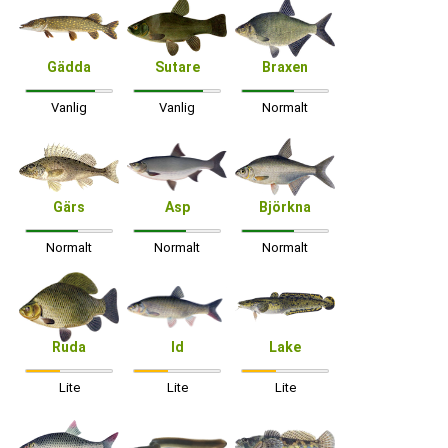
Gädda
Sutare
Braxen
Vanlig
Vanlig
Normalt
Gärs
Asp
Björkna
Normalt
Normalt
Normalt
Ruda
Id
Lake
Lite
Lite
Lite