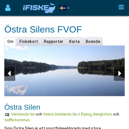
Östra Silens FVOF
Om
Fiskekort
Rapporter
Karta
Boende
Östra Silen
Värmlands län
och
Västra Götalands län
/
Årjäng
,
Bengtsfors
och
Säffle kommun
.
Sjön Östra Silen är ett sportfiskeeldorado med stora