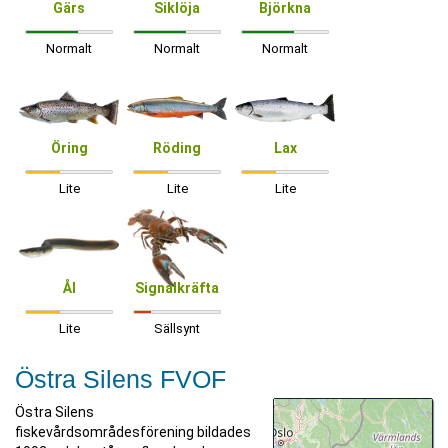
Gärs
Siklöja
Björkna
Normalt
Normalt
Normalt
Öring
Röding
Lax
Lite
Lite
Lite
Ål
Signalkräfta
Lite
Sällsynt
Östra Silens FVOF
Östra Silens
fiskevårdsområdesförening bildades