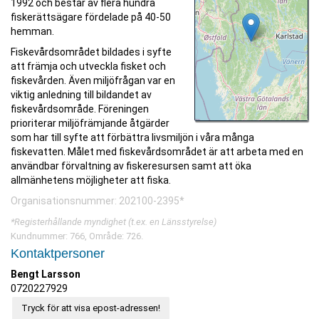
1992 och består av flera hundra
fiskerättsägare fördelade på 40-50
hemman.
Fiskevårdsområdet bildades i syfte
att främja och utveckla fisket och
fiskevården. Även miljöfrågan var en
viktig anledning till bildandet av
fiskevårdsområde. Föreningen
prioriterar miljöfrämjande åtgärder
som har till syfte att förbättra livsmiljön i våra många
fiskevatten. Målet med fiskevårdsområdet är att arbeta med en
användbar förvaltning av fiskeresursen samt att öka
allmänhetens möjligheter att fiska.
Organisationsnummer: 202100-2395*
*Registerhållande myndighet (t.ex. en Länsstyrelse)
Kundnummer: 766, Område: 726.
Kontaktpersoner
Bengt Larsson
0720227929
Tryck för att visa epost-adressen!