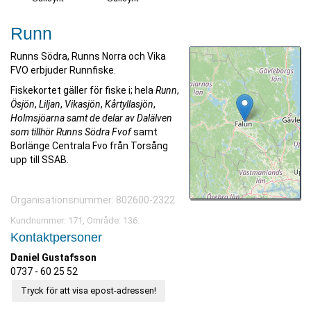
Runn
Runns Södra, Runns Norra och Vika
FVO erbjuder Runnfiske.
Fiskekortet gäller för fiske i; hela
Runn
,
Ösjön
,
Liljan
,
Vikasjön
,
Kårtyllasjön
,
Holmsjöarna samt de delar av Dalälven
som tillhör Runns Södra Fvof
samt
Borlänge Centrala Fvo från Torsång
upp till SSAB.
Organisationsnummer: 802600-2322
Kundnummer: 171, Område: 136.
Kontaktpersoner
Daniel Gustafsson
0737 - 60 25 52
Tryck för att visa epost-adressen!