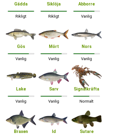
Gädda
Siklöja
Abborre
Rikligt
Rikligt
Vanlig
Gös
Mört
Nors
Vanlig
Vanlig
Vanlig
Lake
Sarv
Signalkräfta
Vanlig
Vanlig
Normalt
Braxen
Id
Sutare