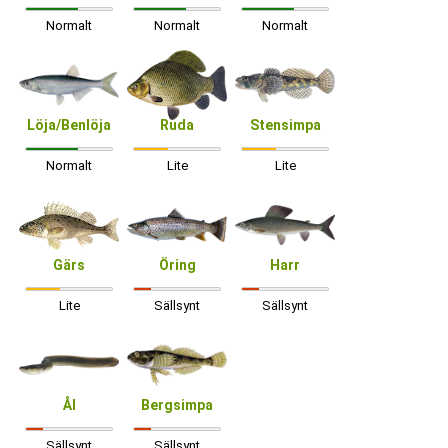
Normalt
Normalt
Normalt
Löja/Benlöja
Ruda
Stensimpa
Normalt
Lite
Lite
Gärs
Öring
Harr
Lite
Sällsynt
Sällsynt
Ål
Bergsimpa
Sällsynt
Sällsynt