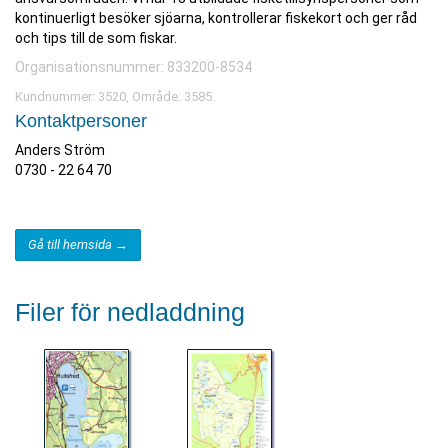
kontinuerligt besöker sjöarna, kontrollerar fiskekort och ger råd
och tips till de som fiskar.
Organisationsnummer: 833200-8534
Kundnummer: 3520, Område: 3585.
Kontaktpersoner
Anders Ström
0730 - 22 64 70
Gå till hemsida →
Filer för nedladdning