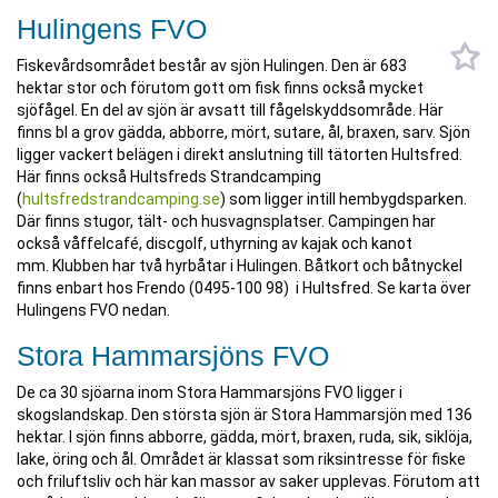
Hulingens FVO
Fiskevårdsområdet består av sjön Hulingen. Den är 683
hektar stor och förutom gott om fisk finns också mycket
sjöfågel. En del av sjön är avsatt till fågelskyddsområde. Här
finns bl a grov gädda, abborre, mört, sutare, ål, braxen, sarv. Sjön
ligger vackert belägen i direkt anslutning till tätorten Hultsfred.
Här finns också Hultsfreds Strandcamping
(
hultsfredstrandcamping.se
) som ligger intill hembygdsparken.
Där finns stugor, tält- och husvagnsplatser. Campingen har
också våffelcafé, discgolf, uthyrning av kajak och kanot
mm. Klubben har två hyrbåtar i Hulingen. Båtkort och båtnyckel
finns enbart hos Frendo (0495-100 98) i Hultsfred. Se karta över
Hulingens FVO nedan.
Stora Hammarsjöns FVO
De ca 30 sjöarna inom Stora Hammarsjöns FVO ligger i
skogslandskap. Den största sjön är Stora Hammarsjön med 136
hektar. I sjön finns abborre, gädda, mört, braxen, ruda, sik, siklöja,
lake, öring och ål. Området är klassat som riksintresse för fiske
och friluftsliv och här kan massor av saker upplevas. Förutom att