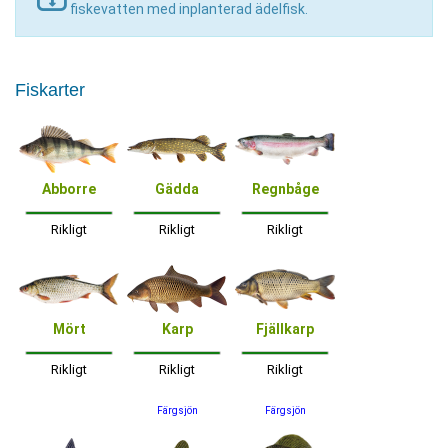
fiskevatten med inplanterad ädelfisk.
Fiskarter
Abborre
Gädda
Regnbåge
Rikligt
Rikligt
Rikligt
Mört
Karp
Fjällkarp
Rikligt
Rikligt
Rikligt
Färgsjön
Färgsjön