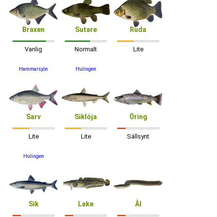
Braxen
Sutare
Ruda
Vanlig
Normalt
Lite
Hammarsjön
Hulingen
Sarv
Siklöja
Öring
Lite
Lite
Sällsynt
Hulingen
Sik
Lake
Ål