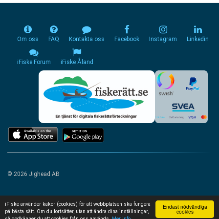
Om oss
FAQ
Kontakta oss
Facebook
Instagram
Linkedin
iFiske Forum
iFiske Åland
© 2026 Jighead AB
iFiske använder kakor (cookies) för att webbplatsen ska fungera
Endast nödvändiga
cookies
på bästa sätt. Om du fortsätter, utan att ändra dina inställningar,
så godkänner du att cookies från oss används.
Mer info...