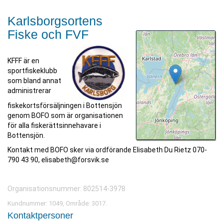
Karlsborgsortens
Fiske och FVF
KFFF är en
sportfiskeklubb
som bland annat
administrerar
fiskekortsförsäljningen i Bottensjön
genom BOFO som är organisationen
för alla fiskerättsinnehavare i
Bottensjön.
Kontakt med BOFO sker via ordförande Elisabeth Du Rietz 070-
790 43 90, elisabeth@forsvik.se
Organisationsnummer: 802514-3978
Kundnummer: 1049, Område: 3017.
Kontaktpersoner