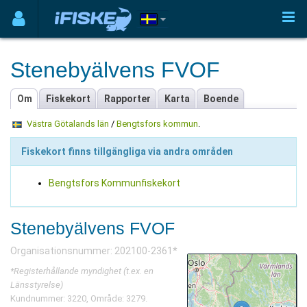
Stenebyälvens FVOF
Om
Fiskekort
Rapporter
Karta
Boende
Västra Götalands län
/
Bengtsfors kommun
.
Fiskekort finns tillgängliga via andra områden
Bengtsfors Kommunfiskekort
Stenebyälvens FVOF
Organisationsnummer: 202100-2361*
*Registerhållande myndighet (t.ex. en
Länsstyrelse)
Kundnummer: 3220, Område: 3279.