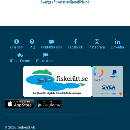
Om oss
FAQ
Kontakta oss
Facebook
Instagram
Linkedin
iFiske Forum
iFiske Åland
© 2026 Jighead AB