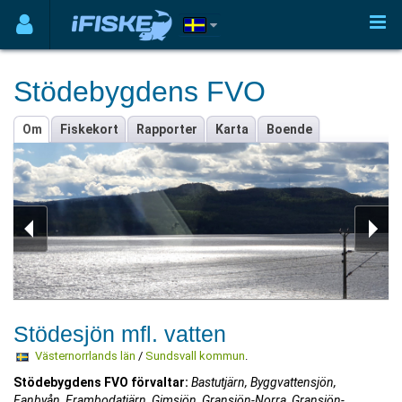
Stödebygdens FVO
Om
Fiskekort
Rapporter
Karta
Boende
Stödesjön mfl. vatten
Västernorrlands län
/
Sundsvall kommun
.
Stödebygdens FVO förvaltar:
Bastutjärn, Byggvattensjön,
Fanbyån, Frambodatjärn, Gimsjön, Gransjön-Norra, Gransjön-