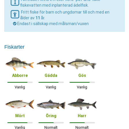
fiskevatten med inplanterad ädelfisk.
Fritt fiske för barn och ungdomar till och med en
ålder av
11
år.
Endast i sällskap med målsman/vuxen
Fiskarter
Abborre
Gädda
Gös
Vanlig
Vanlig
Vanlig
Mört
Öring
Harr
Vanlig
Normalt
Normalt