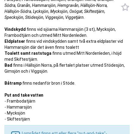
Södra, Granån, Hammarsjön, Hemgravån, Hällsjön-Norra,
Hällsjön-Södra, Lycksjön, Mycksjön, Oxögat, Skiftestjärn,
Specksjön, Stödesjön, Viggesjön, Viggetjärn.
Vindskydd
finns vid sjöarna Hammarsjön (3 st), Mycksjön,
Frambodtjärn och utmed Mitt Nordenleden.
Eldplatser
finns vid vindskydden samt två extra eldplaster vid
Hammarsjön där det även finns toalett
Toalett samt raststuga
finns utmed Mitt Nordenleden, i höjd
med Skiftestjärn.
Bad
finns i Hällsjön Norra, på flertalet platser utmed Stödesjön,
Gimsjön och i Viggsjön.
Båtramp
finns nedanför bron i Stöde.
Put and take vatten
- Frambodatjärn
- Hammarsjön
- Mycksjön
- Skiftestjärn
I området finns ett eller flera "put-and-take"-