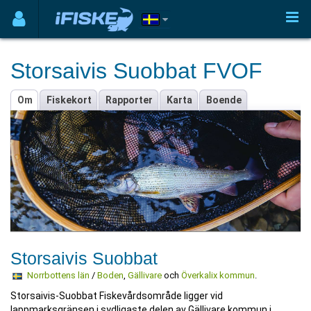
Storsaivis Suobbat FVOF
Om
Fiskekort
Rapporter
Karta
Boende
Storsaivis Suobbat
Norrbottens län
/
Boden
,
Gällivare
och
Överkalix kommun
.
Storsaivis-Suobbat Fiskevårdsområde ligger vid
lappmarksgränsen i sydligaste delen av Gällivare kommun i