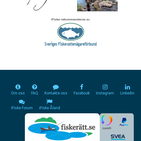
Om oss
FAQ
Kontakta oss
Facebook
Instagram
Linkedin
iFiske Forum
iFiske Åland