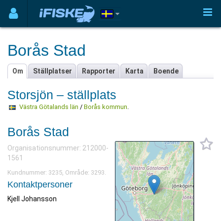
Borås Stad
Om
Ställplatser
Rapporter
Karta
Boende
Storsjön – ställplats
Västra Götalands län
/
Borås kommun
.
Borås Stad
Organisationsnummer: 212000-
1561
Kundnummer: 3235, Område: 3293.
Kontaktpersoner
Kjell Johansson