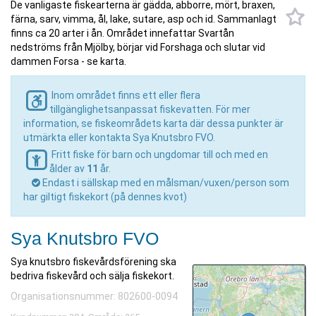
De vanligaste fiskearterna är gädda, abborre, mört, braxen,
färna, sarv, vimma, ål, lake, sutare, asp och id. Sammanlagt
finns ca 20 arter i ån. Området innefattar Svartån
nedströms från Mjölby, börjar vid Forshaga och slutar vid
dammen Forsa - se karta.
Inom området finns ett eller flera
tillgänglighetsanpassat fiskevatten. För mer
information, se fiskeområdets karta där dessa punkter är
utmärkta eller kontakta Sya Knutsbro FVO.
Fritt fiske för barn och ungdomar till och med en
ålder av
11
år.
Endast i sällskap med en målsman/vuxen/person som
har giltigt fiskekort (på dennes kvot)
Sya Knutsbro FVO
Sya knutsbro fiskevårdsförening ska
bedriva fiskevård och sälja fiskekort.
Organisationsnummer: 802600-0094