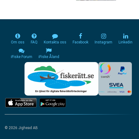
Om oss
FAQ
Kontakta oss
Facebook
Instagram
Linkedin
iFiske Forum
iFiske Åland
© 2026 Jighead AB