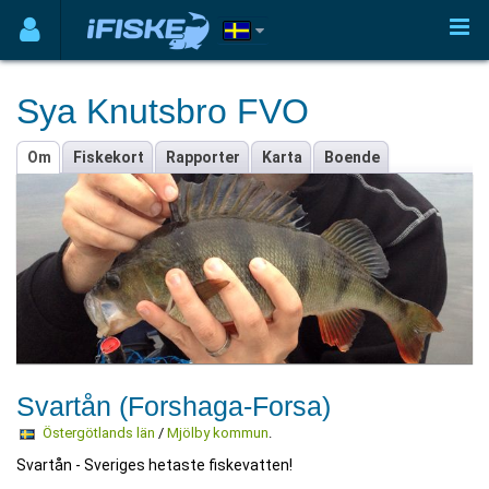
Sya Knutsbro FVO
Om
Fiskekort
Rapporter
Karta
Boende
Svartån (Forshaga-Forsa)
Östergötlands län
/
Mjölby kommun
.
Svartån - Sveriges hetaste fiskevatten!