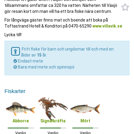
tillsammans omfattar ca 320 ha vatten. Närheten till Växjö
gör resan kort om man vill ha ett bra fiske nära centrum.
För långväga gäster finns mat och boende att boka på
Toftastrand Hotell & Konditori på 0470-65290
www.villavik.se
Lycka till!
Fritt fiske för barn och ungdomar till och med en
ålder av
15
år.
Endast mete
Bara med mete och spinnspö
Fiskarter
Abborre
Signalkräfta
Mört
Vanlig
Vanlig
Vanlig