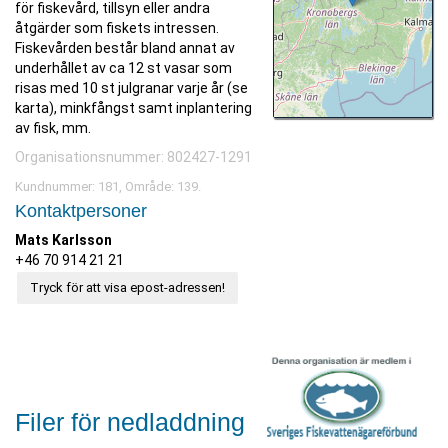
för fiskevård, tillsyn eller andra
åtgärder som fiskets intressen.
Fiskevården består bland annat av
underhållet av ca 12 st vasar som
risas med 10 st julgranar varje år (se
karta), minkfångst samt inplantering
av fisk, mm.
Organisationsnummer: 802427-1291
Kundnummer: 181, Område: 139.
Kontaktpersoner
Mats Karlsson
+46 70 914 21 21
Tryck för att visa epost-adressen!
Filer för nedladdning