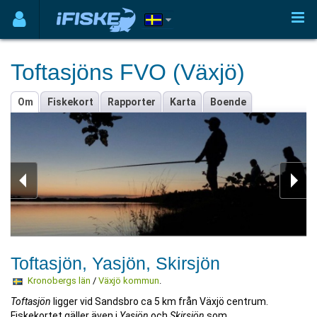
Toftasjöns FVO (Växjö)
Om
Fiskekort
Rapporter
Karta
Boende
Toftasjön, Yasjön, Skirsjön
Kronobergs län
/
Växjö kommun
.
Toftasjön
ligger vid Sandsbro ca 5 km från Växjö centrum.
Fiskekortet gäller även i
Yasjön
och
Skirsjön
som