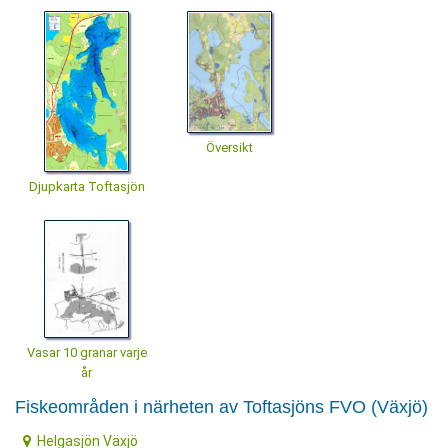
Översikt
Djupkarta Toftasjön
Vasar 10 granar varje
år
Fiskeområden i närheten av Toftasjöns FVO (Växjö)
Helgasjön Växjö