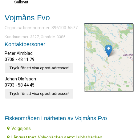
Sällsynt
Vojmåns Fvo
Organisationsnummer: 896100-6577
Kundnummer: 3327, Område: 3385.
Kontaktpersoner
Peter Almblad
0708 - 48 11 79
Tryck för att visa epost-adressen!
Johan Olofsson
0703 - 58 44 45
Tryck för att visa epost-adressen!
Fiskeområden i närheten av Vojmåns Fvo
Volgsjöns
Långvattnet, Volvobäcken samt Lubbsbäcken.