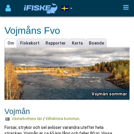
Vojmåns Fvo
Om
Fiskekort
Rapporter
Karta
Boende
Vojmån sommar
Vojmån
Västerbottens län
/
Vilhelmina kommun
.
Forsar, strykor och sel avlöser varandra utefter hela
sträckan. Vojmån är ca 65 km lång och faller 80 m. Vissa