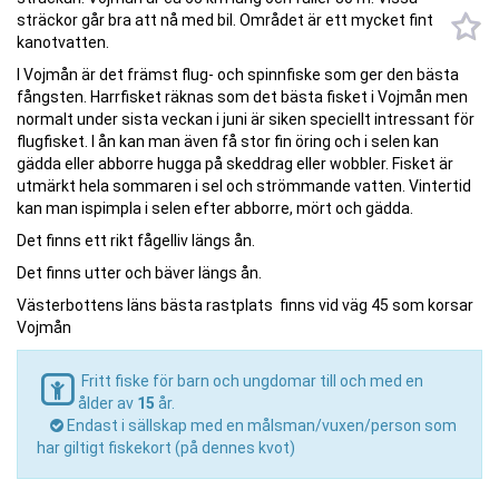
sträckor går bra att nå med bil. Området är ett mycket fint
kanotvatten.
I Vojmån är det främst flug- och spinnfiske som ger den bästa
fångsten. Harrfisket räknas som det bästa fisket i Vojmån men
normalt under sista veckan i juni är siken speciellt intressant för
flugfisket. I ån kan man även få stor fin öring och i selen kan
gädda eller abborre hugga på skeddrag eller wobbler. Fisket är
utmärkt hela sommaren i sel och strömmande vatten. Vintertid
kan man ispimpla i selen efter abborre, mört och gädda.
Det finns ett rikt fågelliv längs ån.
Det finns utter och bäver längs ån.
Västerbottens läns bästa rastplats finns vid väg 45 som korsar
Vojmån
Fritt fiske för barn och ungdomar till och med en
ålder av
15
år.
Endast i sällskap med en målsman/vuxen/person som
har giltigt fiskekort (på dennes kvot)