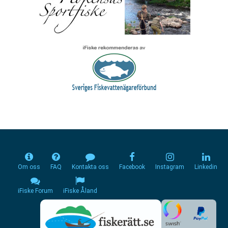
Om oss
FAQ
Kontakta oss
Facebook
Instagram
Linkedin
iFiske Forum
iFiske Åland