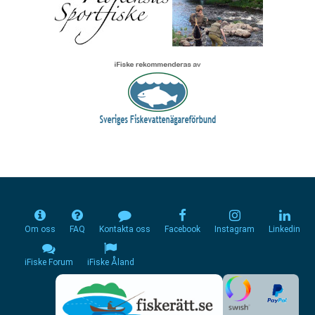
Om oss
FAQ
Kontakta oss
Facebook
Instagram
Linkedin
iFiske Forum
iFiske Åland