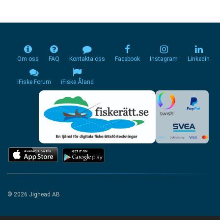
Om oss
FAQ
Kontakta oss
Facebook
Instagram
Linkedin
iFiske Forum
iFiske Åland
© 2026 Jighead AB