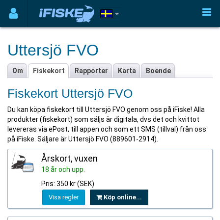
Uttersjö FVO
Om
Fiskekort
Rapporter
Karta
Boende
Fiskekort Uttersjö FVO
Du kan köpa fiskekort till Uttersjö FVO genom oss på iFiske! Alla
produkter (fiskekort) som säljs är digitala, dvs det och kvittot
levereras via ePost, till appen och som ett SMS (tillval) från oss
på iFiske. Säljare är Uttersjö FVO (889601-2914).
Årskort, vuxen
18 år och upp.
Pris: 350 kr (SEK)
Visa regler
Köp online...