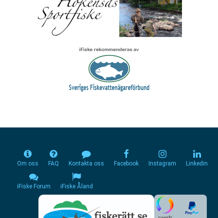
Om oss
FAQ
Kontakta oss
Facebook
Instagram
Linkedin
iFiske Forum
iFiske Åland