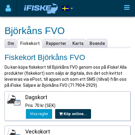
Björkåns FVO
Om
Fiskekort
Rapporter
Karta
Boende
Fiskekort Björkåns FVO
Du kan köpa fiskekort till Björkåns FVO genom oss på iFiske! Alla
produkter (fiskekort) som säljs är digitala, dvs det och kvittot
levereras via ePost, till appen och som ett SMS (tillval) från oss
på iFiske. Säljare är Björkåns FVO (717904-2929).
Dagskort
Pris: 70 kr (SEK)
Visa regler
Köp online...
Veckokort