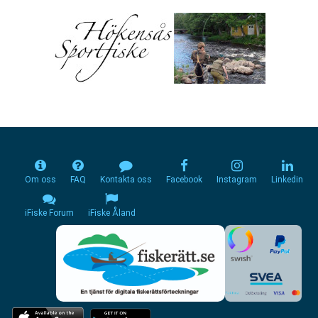
Om oss
FAQ
Kontakta oss
Facebook
Instagram
Linkedin
iFiske Forum
iFiske Åland