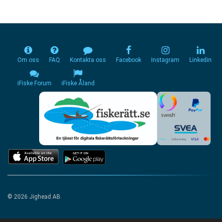
Om oss
FAQ
Kontakta oss
Facebook
Instagram
Linkedin
iFiske Forum
iFiske Åland
© 2026 Jighead AB