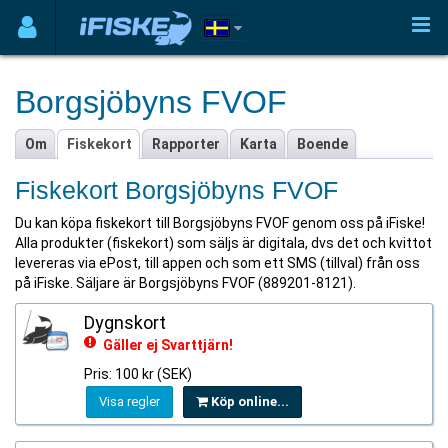
Borgsjöbyns FVOF
Om
Fiskekort
Rapporter
Karta
Boende
Fiskekort Borgsjöbyns FVOF
Du kan köpa fiskekort till Borgsjöbyns FVOF genom oss på iFiske!
Alla produkter (fiskekort) som säljs är digitala, dvs det och kvittot
levereras via ePost, till appen och som ett SMS (tillval) från oss
på iFiske. Säljare är Borgsjöbyns FVOF (889201-8121).
Dygnskort
Gäller ej Svarttjärn!
Pris: 100 kr (SEK)
Visa regler
Köp online...