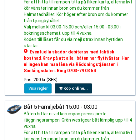
För att hitta till rampen titta på fliken karta, alternativt
kör vänster innan bron om du kommer från
Halmstadhållet. Kör höger efter bron om du kommer
från Ljungbyhållet.
Välj mellan kl 03:00-15:00 och/eller 15:00 - 03:00 i
bokningsschemat. upp till 4 vuxna
Koden till låset får du via mejl strax innan hyrtiden
startar.
Eventuella skador debiteras med faktisk
kostnad.Krav på att alla i båten har flyttvästar. Har
ni ingen kan man låna via Räddningstjänsten i
Simlångsdalen. Ring 0703-79 03 54
Pris: 200 kr (SEK)
Visa regler
Köp online...
Båt 5 Familjebåt 15:00 - 03:00
Båten hittar ni vid korumpan precis jämte
iläggningsrampen. Grön westgear båt lämplig upp till 4
vuxna
För att hitta till rampen titta på fliken karta, alternativt
kör vänster innan bron om du kommer från