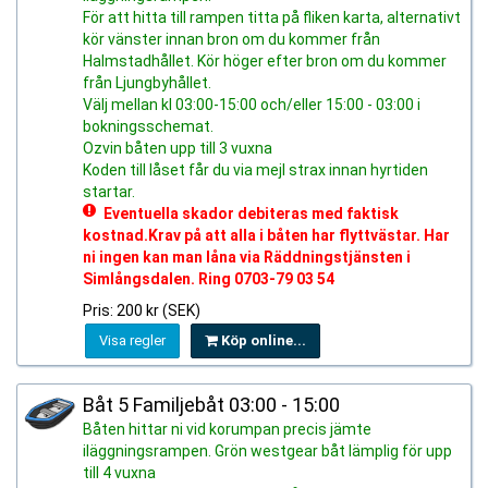
För att hitta till rampen titta på fliken karta, alternativt
kör vänster innan bron om du kommer från
Halmstadhållet. Kör höger efter bron om du kommer
från Ljungbyhållet.
Välj mellan kl 03:00-15:00 och/eller 15:00 - 03:00 i
bokningsschemat.
Ozvin båten upp till 3 vuxna
Koden till låset får du via mejl strax innan hyrtiden
startar.
Eventuella skador debiteras med faktisk
kostnad.Krav på att alla i båten har flyttvästar. Har
ni ingen kan man låna via Räddningstjänsten i
Simlångsdalen. Ring 0703-79 03 54
Pris: 200 kr (SEK)
Visa regler
Köp online...
Båt 5 Familjebåt 03:00 - 15:00
Båten hittar ni vid korumpan precis jämte
iläggningsrampen. Grön westgear båt lämplig för upp
till 4 vuxna