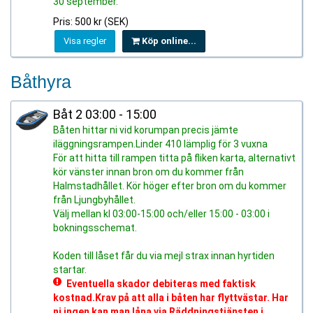
30 september.
Pris: 500 kr (SEK)
Visa regler
Köp online...
Båthyra
Båt 2 03:00 - 15:00
Båten hittar ni vid korumpan precis jämte
iläggningsrampen.Linder 410 lämplig för 3 vuxna
För att hitta till rampen titta på fliken karta, alternativt
kör vänster innan bron om du kommer från
Halmstadhållet. Kör höger efter bron om du kommer
från Ljungbyhållet.
Välj mellan kl 03:00-15:00 och/eller 15:00 - 03:00 i
bokningsschemat.
Koden till låset får du via mejl strax innan hyrtiden
startar.
Eventuella skador debiteras med faktisk
kostnad.Krav på att alla i båten har flyttvästar. Har
ni ingen kan man låna via Räddningstjänsten i