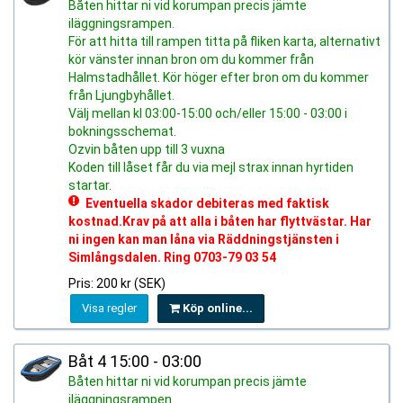
Båten hittar ni vid korumpan precis jämte
iläggningsrampen.
För att hitta till rampen titta på fliken karta, alternativt
kör vänster innan bron om du kommer från
Halmstadhållet. Kör höger efter bron om du kommer
från Ljungbyhållet.
Välj mellan kl 03:00-15:00 och/eller 15:00 - 03:00 i
bokningsschemat.
Ozvin båten upp till 3 vuxna
Koden till låset får du via mejl strax innan hyrtiden
startar.
Eventuella skador debiteras med faktisk
kostnad.Krav på att alla i båten har flyttvästar. Har
ni ingen kan man låna via Räddningstjänsten i
Simlångsdalen. Ring 0703-79 03 54
Pris: 200 kr (SEK)
Visa regler
Köp online...
Båt 4 15:00 - 03:00
Båten hittar ni vid korumpan precis jämte
iläggningsrampen.