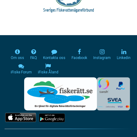
Om oss
FAQ
Kontakta oss
Facebook
Instagram
Linkedin
iFiske Forum
iFiske Åland