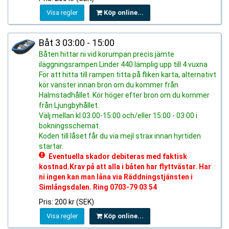
Visa regler
Köp online...
Båt 3 03:00 - 15:00
Båten hittar ni vid korumpan precis jämte
iläggningsrampen.Linder 440 lämplig upp till 4 vuxna
För att hitta till rampen titta på fliken karta, alternativt
kör vänster innan bron om du kommer från
Halmstadhållet. Kör höger efter bron om du kommer
från Ljungbyhållet.
Välj mellan kl 03:00-15:00 och/eller 15:00 - 03:00 i
bokningsschemat.
Koden till låset får du via mejl strax innan hyrtiden
startar.
Eventuella skador debiteras med faktisk
kostnad.Krav på att alla i båten har flyttvästar. Har
ni ingen kan man låna via Räddningstjänsten i
Simlångsdalen. Ring 0703-79 03 54
Pris: 200 kr (SEK)
Visa regler
Köp online...