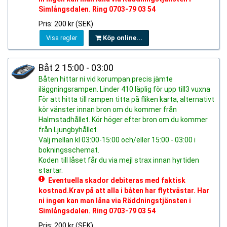
Simlångsdalen. Ring 0703-79 03 54
Pris: 200 kr (SEK)
Visa regler
Köp online...
Båt 2 15:00 - 03:00
Båten hittar ni vid korumpan precis jämte
iläggningsrampen. Linder 410 läplig för upp till3 vuxna
För att hitta till rampen titta på fliken karta, alternativt
kör vänster innan bron om du kommer från
Halmstadhållet. Kör höger efter bron om du kommer
från Ljungbyhållet.
Välj mellan kl 03:00-15:00 och/eller 15:00 - 03:00 i
bokningsschemat.
Koden till låset får du via mejl strax innan hyrtiden
startar.
Eventuella skador debiteras med faktisk
kostnad.Krav på att alla i båten har flyttvästar. Har
ni ingen kan man låna via Räddningstjänsten i
Simlångsdalen. Ring 0703-79 03 54
Pris: 200 kr (SEK)