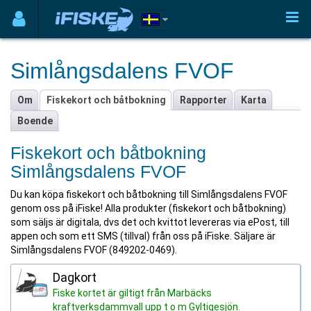
Simlångsdalens FVOF
Om
Fiskekort och båtbokning
Rapporter
Karta
Boende
Fiskekort och båtbokning
Simlångsdalens FVOF
Du kan köpa fiskekort och båtbokning till Simlångsdalens FVOF
genom oss på iFiske! Alla produkter (fiskekort och båtbokning)
som säljs är digitala, dvs det och kvittot levereras via ePost, till
appen och som ett SMS (tillval) från oss på iFiske. Säljare är
Simlångsdalens FVOF (849202-0469).
Dagkort
Fiske kortet är giltigt från Marbäcks
kraftverksdammvall upp t o m Gyltigesjön.