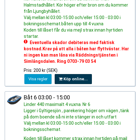
Halmstadhållet. Kör höger efter bron om du kommer
från Ljungbyhållet.
Välj mellan kl 03:00-15:00 och/eller 15:00 - 03:00 i
bokningsschemat.båten upp till 4 vuxna
Koden till låset får du via mejl strax innan hyrtiden
startar.
Eventuella skador debiteras med faktisk
kostnad.Krav på att alla i båten har flyttvästar. Har
ni ingen kan man låna via Räddningstjänsten i
Simlångsdalen. Ring 0703-79 03 54
Pris: 200 kr (SEK)
Visa regler
Köp online...
Båt 6 03:00 - 15:00
Linder 440 maximalt 4 vuxna. Nr 6
Ligger i Gyltigesjön , parekering höger om vägen ,tänk
på dom boende så ni inte stänger in och utfart
Välj mellan kl 03:00-15:00 och/eller 15:00 - 03:00 i
bokningsschemat.
Koden till låset kommer strax innan hyrtiden på mail