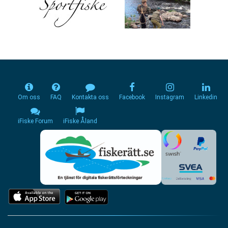
Om oss
FAQ
Kontakta oss
Facebook
Instagram
Linkedin
iFiske Forum
iFiske Åland