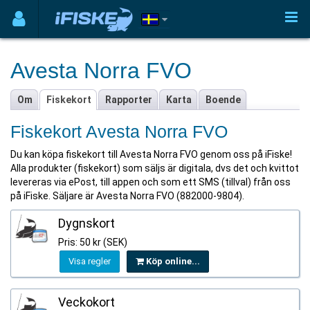
Avesta Norra FVO
Om
Fiskekort
Rapporter
Karta
Boende
Fiskekort Avesta Norra FVO
Du kan köpa fiskekort till Avesta Norra FVO genom oss på iFiske!
Alla produkter (fiskekort) som säljs är digitala, dvs det och kvittot
levereras via ePost, till appen och som ett SMS (tillval) från oss
på iFiske. Säljare är Avesta Norra FVO (882000-9804).
Dygnskort
Pris: 50 kr (SEK)
Visa regler
Köp online...
Veckokort